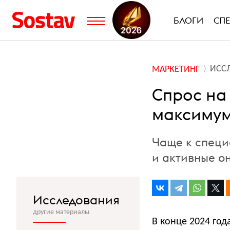
БЛОГИ
СП
ИСС
МАРКЕТИНГ
Cпрос на 
максимума
Чаще к спец
и активные о
Исследования
другие материалы
В конце 2024 год