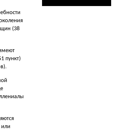
ребности
поколения
нщин (38
 имеют
1 пункт)
в).
ной
ще
иллениалы
яются
 или