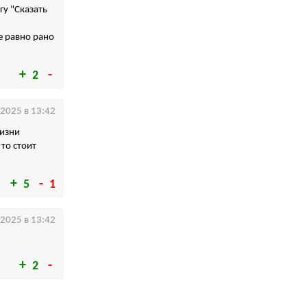
у "Сказать
е равно рано
2
.2025 в 13:42
жизни
то стоит
5
1
.2025 в 13:42
2