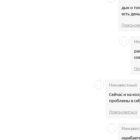
дык о том
есть ден
Пожалов
Не
ра
со
По
Неизвестный
Сейчас и на ко
проблемы в себ
Пожаловаться
Неизвес
ошибаете