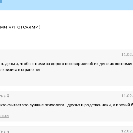
ими читателями:
11.02
сть деньги, чтобы с ними за дорого поговорили об их детских воспомин
 кризиса в стране нет
тный
11.02
х кто считает что лучшие психологи - друзья и родственники, и прочий 
аться
тный
12.02