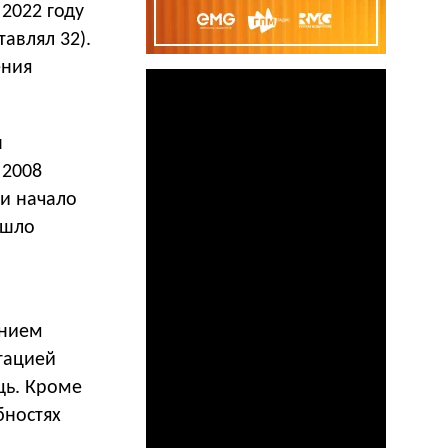
 2022 году
тавлял 32).
ения
н
 2008
 и начало
ошло
ением
тацией
щь. Кроме
бностях