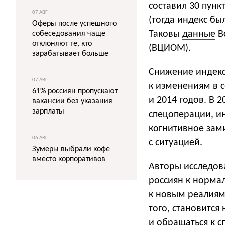
составил 30 пунк
07 АВГ
(тогда индекс был
Оферы после успешного
Таковы
данные
В
собеседования чаще
отклоняют те, кто
(ВЦИОМ).
зарабатывает больше
Снижение индекса
07 АВГ
к изменениям в 
61% россиян пропускают
и 2014 годов. В 
вакансии без указания
зарплаты
спецоперации, и
когнитивное зам
06 АВГ
с ситуацией.
Зумеры выбрали кофе
вместо корпоративов
Авторы исследов
россиян к норма
к новым реалиям
того, становится
и обращаться к с