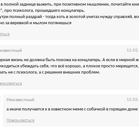
в полной заднице выжить, при позитивном мышлении, почитайте книг
", про психолога, прошедшего концлагерь.
нутри полный раздрай - тогда хоть в золотой унитаз нужду справляй, вс
но за веревкой и мылом потянешься
аться
известный
12.02
рная жизнь не должна быть похожа на концлагерь. А если в мирной 
иходиться убеждать себя, что всё хорошо, а плохое просто мерещится, 
чать не с психолога, а с решения внешних проблем.
жаловаться
Неизвестный
12.02
а иначе получается к в известном меме с собачкой в горящем доме
Пожаловаться