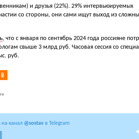
венникам) и друзья (22%). 29% интервьюируемых
частии со стороны, они сами ищут выход из сложн
ь
, что с января по сентябрь 2024 года россияне пот
ологам свыше 3 млрд руб. Часовая сессия со специ
ыс. руб.
ги
 на канал
@sostav
в Telegram