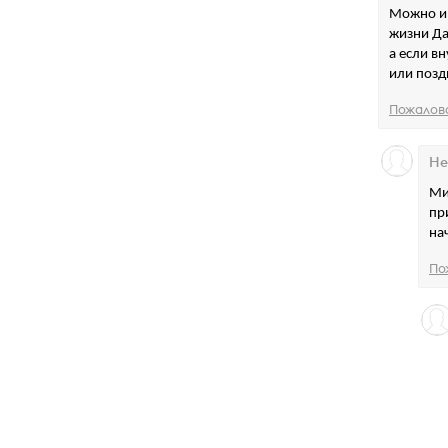
Можно и 
жизни Да
а если в
или позд
Пожалов
Не
Ми
пр
на
По