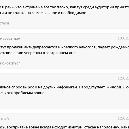
 и речь, что в стране не все так плохо, как тут среди аудитории принят
ьги и не только на самое важное и необходимое
аться
известный
13.02
стут продажи антидепрессантов и крепкого алкоголя, падает рождаемо
ветские люди уверенны в завтрашнем дне.
жаловаться
12.02
лдунов спрос вырос и на других инфоцыган. Народ глупеет, милорд. Л
е, хотя проблемы вовне.
тный
12.02
сь, восприятие вовне всегда исходит изнутри. стакан наполовину, как 