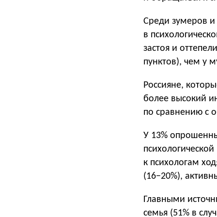
Среди зумеров и
в психологическо
застоя и оттепел
пунктов), чем у м
Россияне, котор
более высокий ин
по сравнению с о
У 13% опрошенны
психологической
к психологам хо
(16−20%), активн
Главными источн
семья (51% в слу