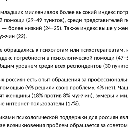
 младших миллениалов более высокий индекс пот
й помощи (39−49 пунктов), среди представителей 
и — более низкий (24−25). Также индекс выше у же
ужчин (22).
ые обращались к психологам или психотерапевтам,
декс потребности в психологической помощи (47−5
бщим уровнем среди всех респондентов (30 пункто
х россиян есть опыт обращения за профессиональ
 помощью (9% решили свою проблему, 4% нет). Ча
дят женщины (18% против 8% мужчин), зумеры и м
ые интернет-пользователи (17%).
иками психологической поддержки для россиян явл
чае возникновения проблем обращается за советом