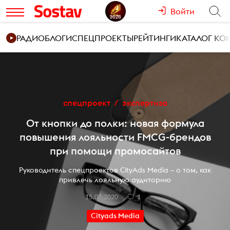
Войти
РАДИО
БЛОГИ
СПЕЦПРОЕКТЫ
РЕЙТИНГИ
КАТАЛОГ К
спецпроект
экспертиза
От кнопки до полки: новая формула
повышения лояльности FMCG-брендов
при помощи промосайтов
Руководитель спецпроектов CityAds Media – о том, как
привлечь лояльную аудиторию
15.07.2020
1
Cityads Media