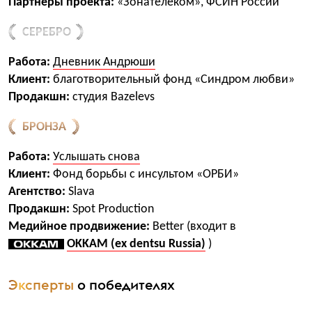
Партнёры проекта:
«Зонателеком», ФСИН России
СЕРЕБРО
Работа:
Дневник Андрюши
Клиент:
благотворительный фонд «Синдром любви»
Продакшн:
студия Bazelevs
БРОНЗА
Работа:
Услышать снова
Клиент:
Фонд борьбы с инсультом «ОРБИ»
Агентство:
Slava
Продакшн:
Spot Production
Медийное продвижение:
Better (входит в
OKKAM (ex dentsu Russia)
)
Эксперты
о победителях