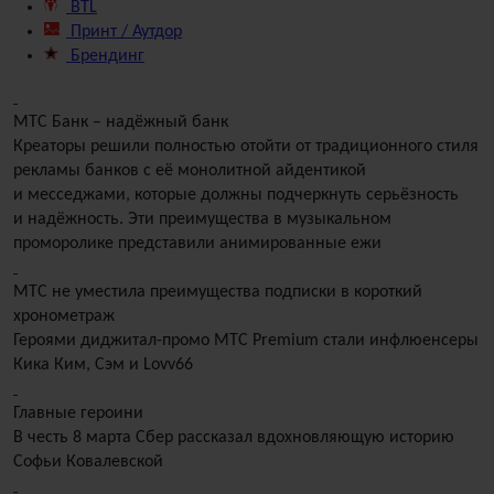
BTL
Принт / Аутдор
Брендинг
МТС Банк – надёжный банк
Креаторы решили полностью отойти от традиционного стиля
рекламы банков с её монолитной айдентикой
и месседжами, которые должны подчеркнуть серьёзность
и надёжность. Эти преимущества в музыкальном
проморолике представили анимированные ежи
МТС не уместила преимущества подписки в короткий
хронометраж
Героями диджитал-промо МТС Premium стали инфлюенсеры
Кика Ким, Сэм и Lovv66
Главные героини
В честь 8 марта Сбер рассказал вдохновляющую историю
Софьи Ковалевской