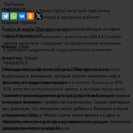
ТикТокари
поделиться:
×
«Технониколь» и Panda Digital запустили программу
переподготовки блогеров в заводских рабочих
Главные героини
В честь 8 марта Сбер рассказал вдохновляющую историю
Лишний жирок для меня не ОК
Софьи Ковалевской
«Безен Хелскеа» совместно с агентством FABULA Creative
Agency запустили спецпроект по привлечению внимания
Клиент:
Сбер
к проблеме андрогенной недостаточности у мужчин
Агентство:
Mosaic
НейроEPICA
Эксперимент нейросети, Epica и DADA Agency в соцсетях
В Международный женский день Сбер рассказал о
выдающихся женщинах, которые смогли изменить мир к
Бизнес-кит: поддержка среднего и малого бизнеса от ВТБ
лучшему, вопреки стереотипам.
ВТБ запустил интерактивный проект, в котором представил
комплекс мер поддержки для представителей среднего
Главной героиней кампании стала Софья Ковалевская, первая
и малого бизнеса
в истории женщина-профессор математики. Своим примером
она доказала, что женщины могут добиться больших успехов
Музыка городов
в академии. Сбер и Mosaic сняли мини-фильм о Софье и
Platforma вместе с известными артистами создала
показали, как пример Софьи вдохновил следующие поколения
саундтреки пяти городов России
девушек заниматься наукой.