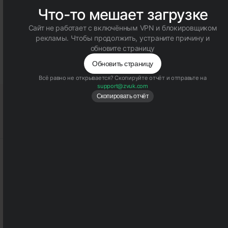
Неизвестный
13.12.2022 в 20:43
Это к логотипу от Родной Речи
Пожаловаться
3
1
info@sostav.ru
+7 (495) 274-05-25
Контакты
Рекламодателям
Обратная связь
Rss
© Sostav.ru
1998-2026 Независимый проект
брендингового
агентства Depot