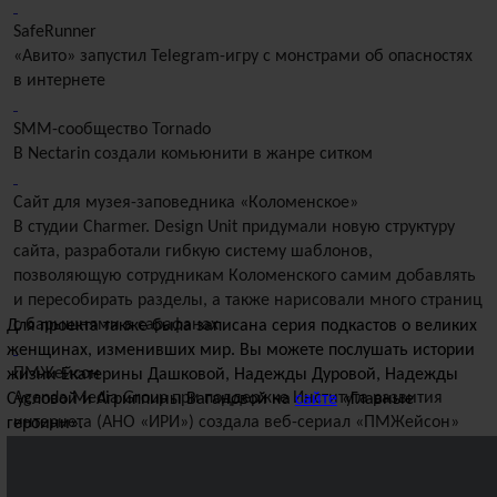
SafeRunner
«Авито» запустил Telegram-игру с монстрами об опасностях
в интернете
SMM-сообщество Tornado
В Nectarin создали комьюнити в жанре ситком
Сайт для музея-заповедника «Коломенское»
В студии Charmer. Design Unit придумали новую структуру
сайта, разработали гибкую систему шаблонов,
позволяющую сотрудникам Коломенского самим добавлять
и пересобирать разделы, а также нарисовали много страниц
с барышнями в сарафанах
Для проекта также была записана серия подкастов о великих
женщинах, изменивших мир. Вы можете послушать истории
ПМЖейсон
жизни Екатерины Дашковой, Надежды Дуровой, Надежды
Agenda Media Group при поддержке Института развития
Сусловой и Агриппины Вагановой на
сайте
«Главные
интернета (АНО «ИРИ») создала веб-сериал «ПМЖейсон»
героини».
с использованием технологии дипфейк
Hate FM