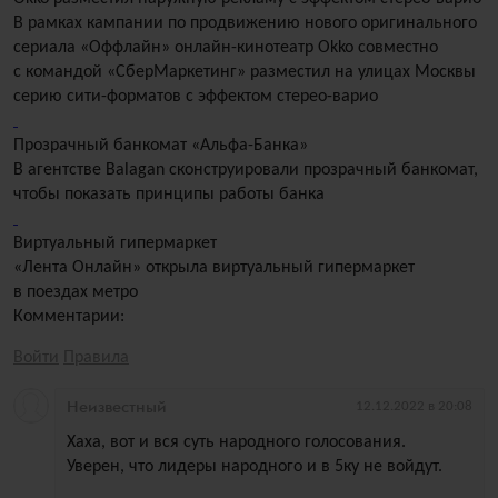
В рамках кампании по продвижению нового оригинального
сериала «Оффлайн» онлайн-кинотеатр Okko совместно
с командой «СберМаркетинг» разместил на улицах Москвы
серию сити-форматов с эффектом стерео-варио
Прозрачный банкомат «Альфа-Банка»
В агентстве Balagan сконструировали прозрачный банкомат,
чтобы показать принципы работы банка
Виртуальный гипермаркет
«Лента Онлайн» открыла виртуальный гипермаркет
в поездах метро
Комментарии:
Войти
Правила
Неизвестный
12.12.2022 в 20:08
Хаха, вот и вся суть народного голосования.
Уверен, что лидеры народного и в 5ку не войдут.