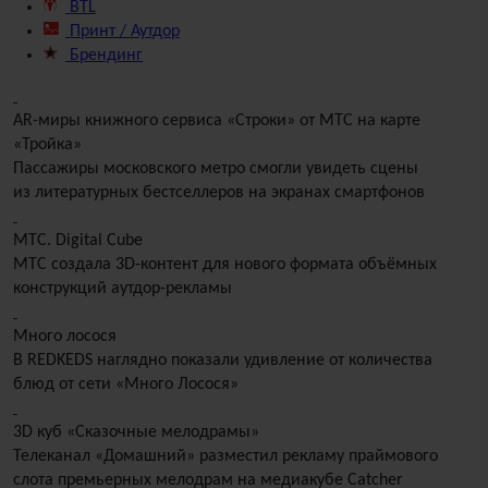
BTL
Принт / Аутдор
Брендинг
AR-миры книжного сервиса «Строки» от МТС на карте
«Тройка»
Пассажиры московского метро смогли увидеть сцены
из литературных бестселлеров на экранах смартфонов
МТС. Digital Cube
МТС создала 3D-контент для нового формата объёмных
конструкций аутдор-рекламы
Много лосося
В REDKEDS наглядно показали удивление от количества
блюд от сети «Много Лосося»
3D куб «Сказочные мелодрамы»
Телеканал «Домашний» разместил рекламу праймового
слота премьерных мелодрам на медиакубе Catcher