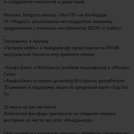
и сотрудников магазинов и дарксторов
Реклама Telegram-канала «Муз-ТВ» на билбордах
ГК «Медиа1» реализовала нестандартную механику
продвижения с помощью инструментов DOOH от Gallery
Погружаясь в Арктику
«Газпром нефть» и Radugadesign представили на ПМЭФ
виртуальный портал в мир крайнего севера
«Альфа-Банк» и Brickspacer разбили медиафасад в «Москва-
Сити»
«Альфа-Банк» и моушн-дизайнер Brickspacer разработали
3D рекламу в поддержку акции по кредитной карте «Год без
%»
12 июня на том же месте
Любителей фастфуда пригласили на открытие первого
ресторана на месте экс-сети «Макдоналдс»
Okko разместил наружную рекламу с эффектом стерео-варио