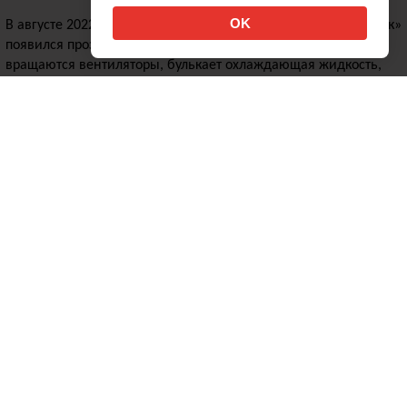
18+
OK
В августе 2022 года в московском торговом центре «Авиапарк»
появился прозрачный банкомат, в котором видно, как
вращаются вентиляторы, булькает охлаждающая жидкость,
печатается чек. Скрыты от глаз только деньги из соображений
безопасности.
↑