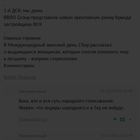
1-й ДСК: мы дома
BBDO Group представила новую креативную рамку бренда
застройщика ФСК
Главные героини
В Международный женский день Сбер рассказал
о выдающихся женщинах, которые смогли изменить мир
к лучшему – вопреки стереотипам
Комментарии:
Войти
Правила
Неизвестный
12.12.2022 в 20:08
Хаха, вот и вся суть народного голосования.
Уверен, что лидеры народного и в 5ку не войдут.
Пожаловаться
10
Неизвестный
12.12.2022 в 22:39