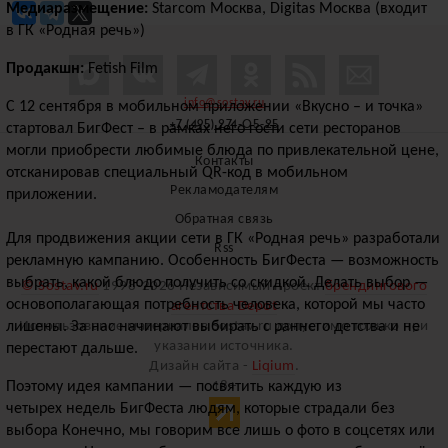
Медиаразмещение:
Starcom Москва, Digitas Москва (входит
в ГК «Родная речь»)
Продакшн:
Fetish Film
info@sostav.ru
С 12 сентября в мобильном приложении «Вкусно – и точка»
+7 (495) 274-05-25
стартовал БигФест – в рамках него гости сети ресторанов
могли приобрести любимые блюда по привлекательной цене,
Контакты
отсканировав специальный QR-код в мобильном
Рекламодателям
приложении.
Обратная связь
Для продвижения акции сети в ГК «Родная речь» разработали
Rss
рекламную кампанию. Особенность БигФеста — возможность
выбрать, какой блюдо получить со скидкой. Делать выбор —
© Sostav.ru
1998-2026 Независимый проект
брендингового
основополагающая потребность человека, которой мы часто
агентства Depot
Использование материалов Sostav.ru допустимо только при
лишены. За нас начинают выбирать с раннего детства и не
указании источника.
перестают дальше.
Дизайн сайта -
Liqium
.
18+
Поэтому идея кампании — посвятить каждую из
четырех недель БигФеста людям, которые страдали без
выбора Конечно, мы говорим все лишь о фото в соцсетях или