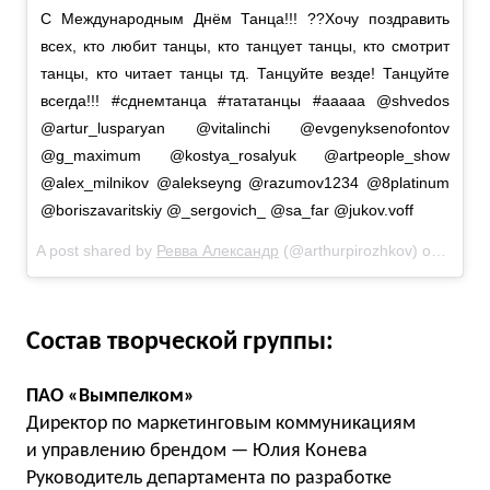
С Международным Днём Танца!!! ??Хочу поздравить
всех, кто любит танцы, кто танцует танцы, кто смотрит
танцы, кто читает танцы тд. Танцуйте везде! Танцуйте
всегда!!! #сднемтанца #тататанцы #ааааа @shvedos
@artur_lusparyan @vitalinchi @evgenyksenofontov
@g_maximum @kostya_rosalyuk @artpeople_show
@alex_milnikov @alekseyng @razumov1234 @8platinum
@boriszavaritskiy @_sergovich_ @sa_far @jukov.voff
A post shared by
Ревва Александр
(@arthurpirozhkov) on
Apr 29
Состав творческой группы:
ПАО «Вымпелком»
Директор по маркетинговым коммуникациям
и управлению брендом — Юлия Конева
Руководитель департамента по разработке