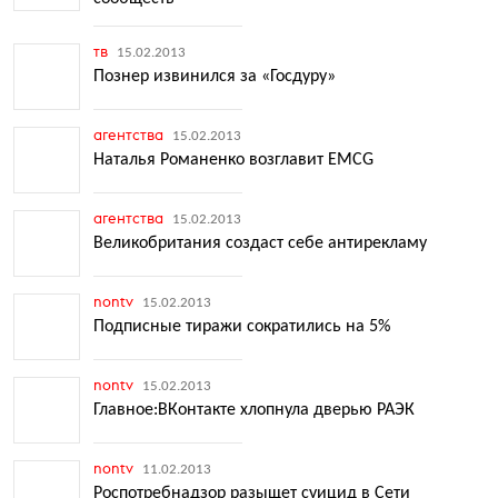
тв
15.02.2013
Познер извинился за «Госдуру»
агентства
15.02.2013
Наталья Романенко возглавит EMCG
агентства
15.02.2013
Великобритания создаст себе антирекламу
nontv
15.02.2013
Подписные тиражи сократились на 5%
nontv
15.02.2013
Главное:ВКонтакте хлопнула дверью РАЭК
nontv
11.02.2013
Роспотребнадзор разыщет суицид в Сети