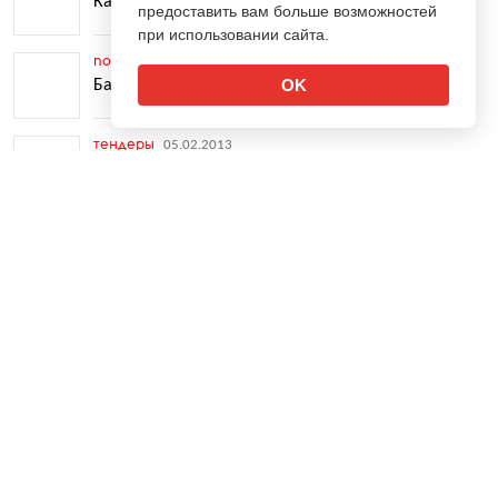
Как забрендировать праздник
предоставить вам больше возможностей
при использовании сайта.
nontv
05.02.2013
OK
Банки ищут покупателя на Financial Times
тендеры
05.02.2013
Initiative помогут Билайну в ТВ и интернете
↑
nontv
05.02.2013
Instagram раскрыл статистику
тв
05.02.2013
«Дождь» возьмет в ведущие бомжей
тв
05.02.2013
ТВ: Сериалам достается треть рекламы
тв
04.02.2013