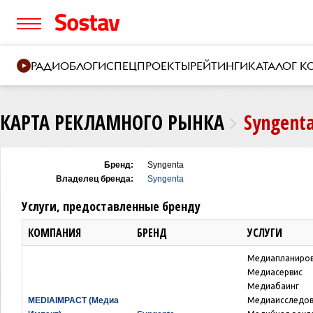
РАДИО
БЛОГИ
СПЕЦПРОЕКТЫ
РЕЙТИНГИ
КАТАЛОГ 
КАРТА РЕКЛАМНОГО РЫНКА
Syngent
Бренд:
Syngenta
Владелец бренда:
Syngenta
Услуги, предоставленные бренду
КОМПАНИЯ
БРЕНД
УСЛУГИ
Медиапланиро
Медиасервис
Медиабаинг
MEDIAIMPACT (Медиа
Медиаисследо