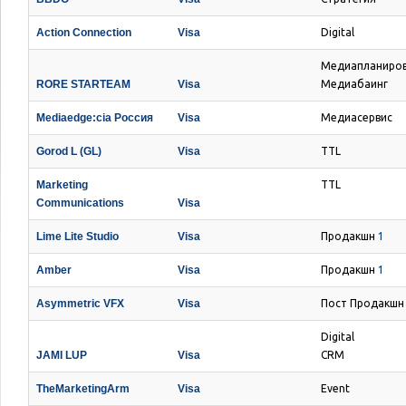
Action Connection
Visa
Digital
Медиапланиро
RORE STARTEAM
Visa
Медиабаинг
Mediaedge:cia Россия
Visa
Медиасервис
Gorod L (GL)
Visa
TTL
Marketing
TTL
Communications
Visa
Lime Lite Studio
Visa
Продакшн
1
Amber
Visa
Продакшн
1
Asymmetric VFX
Visa
Пост Продакшн
Digital
JAMI LUP
Visa
CRM
TheMarketingArm
Visa
Event