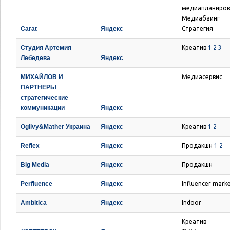
медиапланиров
Медиабаинг
Carat
Яндекс
Стратегия
Студия Артемия
Креатив
1
2
3
Лебедева
Яндекс
МИХАЙЛОВ И
Медиасервис
ПАРТНЁРЫ
стратегические
коммуникации
Яндекс
Ogilvy&Mather Украина
Яндекс
Креатив
1
2
Reflex
Яндекс
Продакшн
1
2
Big Media
Яндекс
Продакшн
Perfluence
Яндекс
Influencer mark
Ambitica
Яндекс
Indoor
Креатив