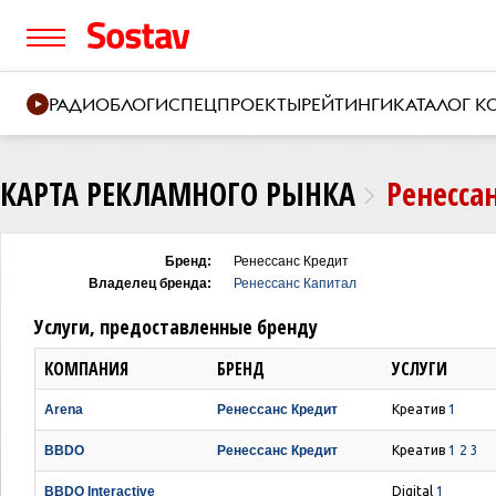
РАДИО
БЛОГИ
СПЕЦПРОЕКТЫ
РЕЙТИНГИ
КАТАЛОГ 
КАРТА РЕКЛАМНОГО РЫНКА
Ренесса
Бренд:
Ренессанс Кредит
Владелец бренда:
Ренессанс Капитал
Услуги, предоставленные бренду
КОМПАНИЯ
БРЕНД
УСЛУГИ
Arena
Ренессанс Кредит
Креатив
1
BBDO
Ренессанс Кредит
Креатив
1
2
3
BBDO Interactive
Digital
1