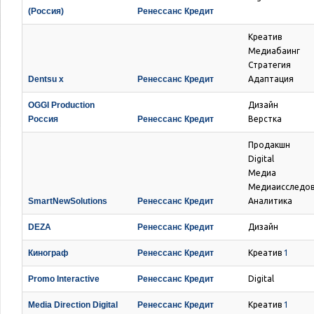
(Россия)
Ренессанс Кредит
Креатив
Медиабаинг
Стратегия
Dentsu x
Ренессанс Кредит
Адаптация
OGGI Production
Дизайн
Россия
Ренессанс Кредит
Верстка
Продакшн
Digital
Медиа
Медиаисследо
SmartNewSolutions
Ренессанс Кредит
Аналитика
DEZA
Ренессанс Кредит
Дизайн
Кинограф
Ренессанс Кредит
Креатив
1
Promo Interactive
Ренессанс Кредит
Digital
Media Direction Digital
Ренессанс Кредит
Креатив
1