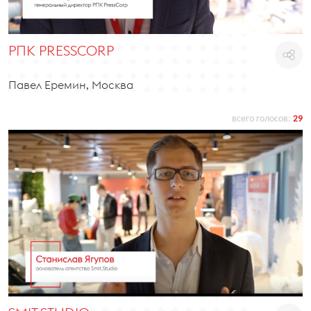
РПК PRESSCORP
Павел Еремин, Москва
всего голосов:
29