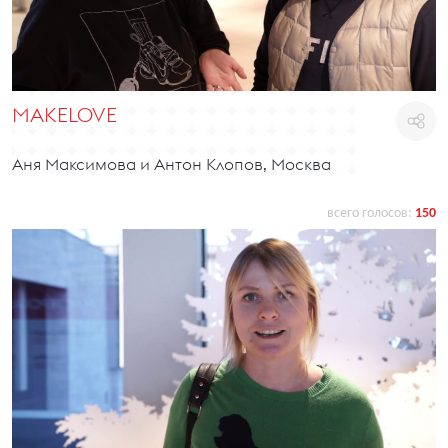
MAKELOVE
Аня Максимова и Антон Клопов, Москва
всего голосов:
150