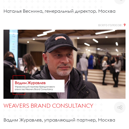
Наталья Веснина, генеральный директор. Москва
всего голосов:
9
WEAVERS BRAND CONSULTANCY
Вадим Журавлев, управляющий партнер, Москва