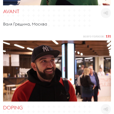
AVANT
Валя Гредина, Москва
всего голосов:
131
DOPING