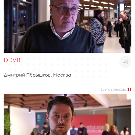
DDVB
Дмитрий Пёрышков, Москва
всего голосов:
11