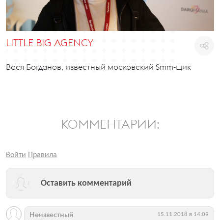
LITTLE BIG AGENCY
Вася Богданов, известный московский Smm-щик
КОММЕНТАРИИ:
Войти
Правила
Оставить комментарий
Неизвестный
15.11.2018 в 14:09