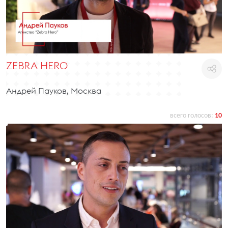
ZEBRA HERO
Андрей Пауков, Москва
всего голосов:
10