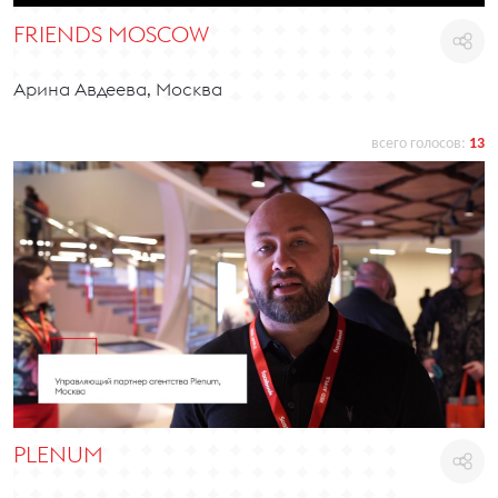
FRIENDS MOSCOW
Арина Авдеева, Москва
всего голосов:
13
PLENUM