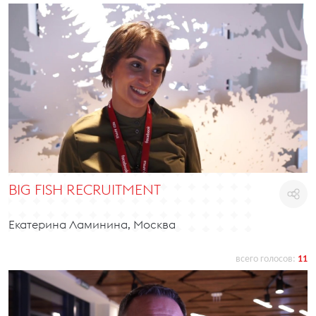
BIG FISH RECRUITMENT
Екатерина Ламинина, Москва
всего голосов:
11