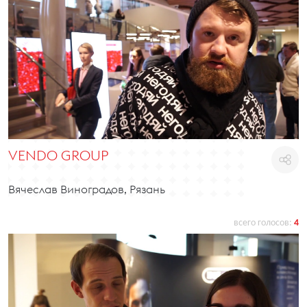
VENDO GROUP
Вячеслав Виноградов, Рязань
всего голосов:
4