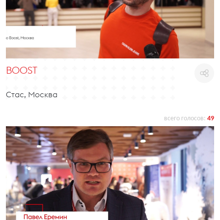
BOOST
Стас, Москва
всего голосов:
49