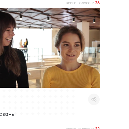
всего голосов:
26
азань