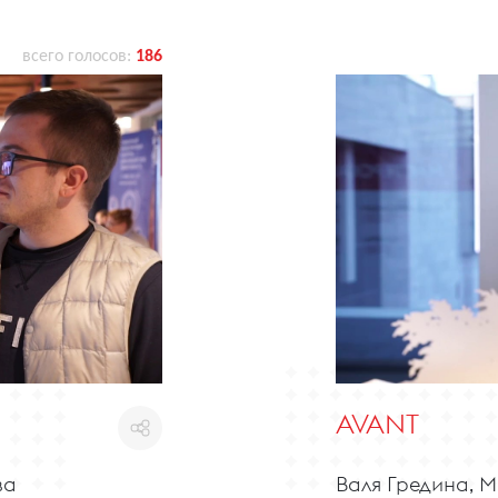
всего голосов:
186
AVANT
ва
Валя Гредина, 