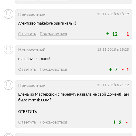
Неизвестный
15.11.2018 в 18:19
Агентство makelove оригиналы!)
Ответить
Пожаловаться
12
1
Неизвестный
15.11.2018 в 19:25
makelove – класс!
Ответить
Пожаловаться
7
1
Неизвестный
15.11.2018 в 21:12
Елена из Мастерской с перепугу назвала не свой домен)) Там
было mrmsk.COM?
ОТВЕТИТЬ
Ответить
Пожаловаться
2