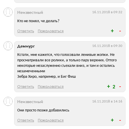
Неизвестный
16.11.2018 в 09:32
Кто не понял, че делать?
Ответить
Пожаловаться
Демиург
16.11.2018 в 09:30
Кстати, мне кажется, что голосовали ленивые жопки. Не
просматривали все ролики, а только пару верхних. Оттого
некоторые незаслуженно съехали вниз, и там и остались
незамеченными
Зебра Хиро, например, и Биг Фиш
Ответить
Пожаловаться
2
Неизвестный
16.11.2018 в 14:16
Они просто позже добавились
Ответить
Пожаловаться