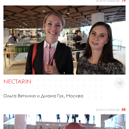
всего голосов:
79
NECTARIN
Ольга Вяткина и Диана Гук, Москва
всего голосов:
68