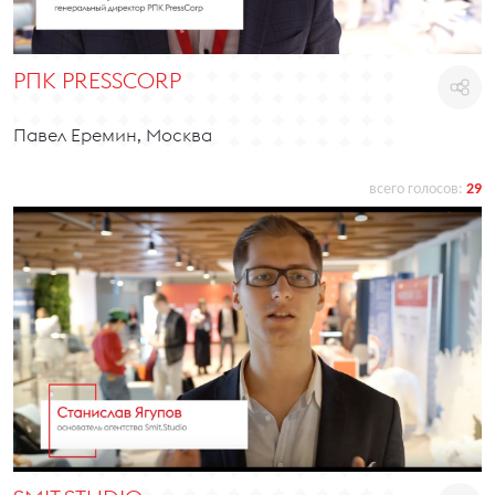
РПК PRESSCORP
Павел Еремин, Москва
всего голосов:
29