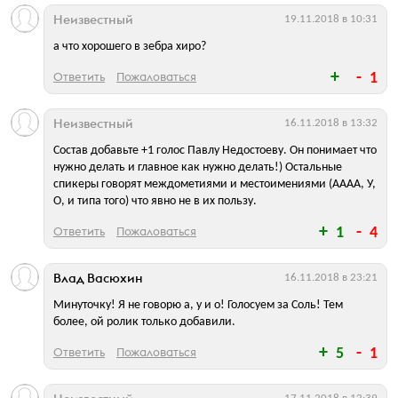
Неизвестный
19.11.2018 в 10:31
а что хорошего в зебра хиро?
Ответить
Пожаловаться
1
Неизвестный
16.11.2018 в 13:32
Состав добавьте +1 голос Павлу Недостоеву. Он понимает что
нужно делать и главное как нужно делать!) Остальные
спикеры говорят междометиями и местоимениями (АААА, У,
О, и типа того) что явно не в их пользу.
Ответить
Пожаловаться
1
4
Влад Васюхин
16.11.2018 в 23:21
Минуточку! Я не говорю а, у и о! Голосуем за Соль! Тем
более, ой ролик только добавили.
Ответить
Пожаловаться
5
1