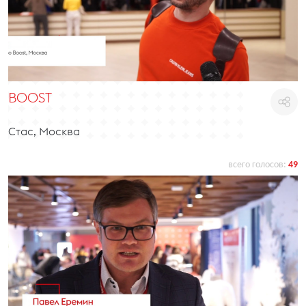
BOOST
Стас, Москва
всего голосов:
49