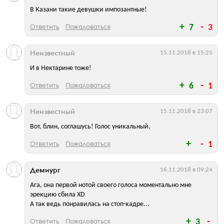
В Казани такие девушки импозантные!
Ответить
Пожаловаться
7
3
Неизвестный
15.11.2018 в 15:25
И в Нектарине тоже!
Ответить
Пожаловаться
6
1
Неизвестный
15.11.2018 в 23:07
Вот, блин, соглашусь! Голос уникальный,
Ответить
Пожаловаться
1
Демиург
16.11.2018 в 09:24
Ага, она первой нотой своего голоса моментально мне
эрекцию сбила XD
А так ведь понравилась на стоп-кадре...
Ответить
Пожаловаться
3