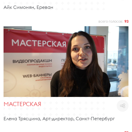
Айк Симонян, Ереван
всего голосов:
93
МАСТЕРСКАЯ
Елена Трясцина, Арт-директор, Санкт-Петербург