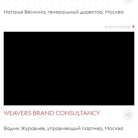
Наталья Веснина, генеральный директор. Москва
всего голосов:
9
WEAVERS BRAND CONSULTANCY
Вадим Журавлев, управляющий партнер, Москва