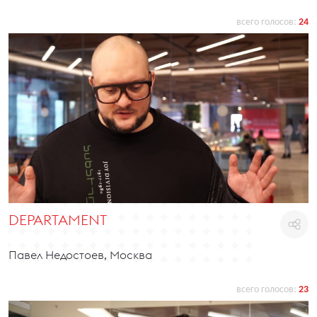
всего голосов:
24
DEPARTAMENT
Павел Недостоев, Москва
всего голосов:
23