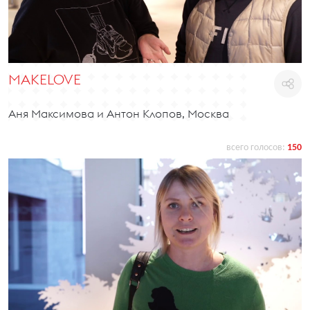
MAKELOVE
Аня Максимова и Антон Клопов, Москва
всего голосов:
150