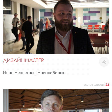
ДИЗАЙНМАСТЕР
Иван Нецветаев, Новосибирск
всего голосов:
23