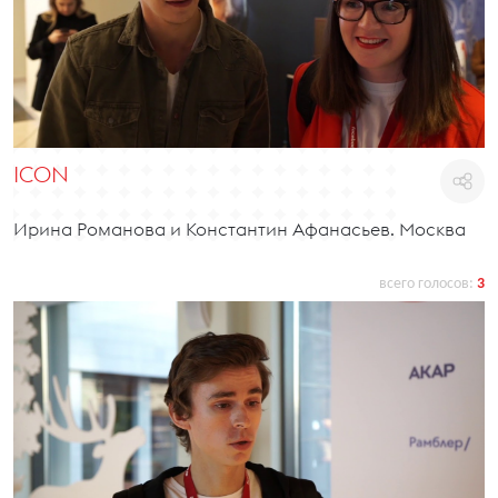
ICON
Ирина Романова и Константин Афанасьев. Москва
всего голосов:
3