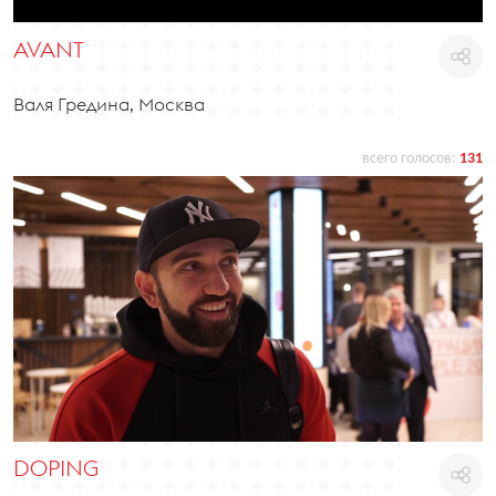
AVANT
Валя Гредина, Москва
всего голосов:
131
DOPING