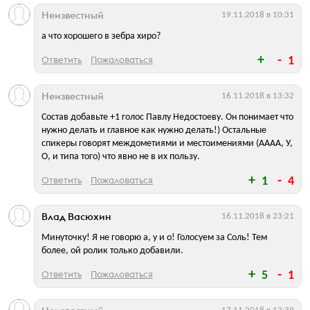
Неизвестный
19.11.2018 в 10:31
а что хорошего в зебра хиро?
Ответить
Пожаловаться
1
Неизвестный
16.11.2018 в 13:32
Состав добавьте +1 голос Павлу Недостоеву. Он понимает что
нужно делать и главное как нужно делать!) Остальные
спикеры говорят междометиями и местоимениями (АААА, У,
О, и типа того) что явно не в их пользу.
Ответить
Пожаловаться
1
4
Влад Васюхин
16.11.2018 в 23:21
Минуточку! Я не говорю а, у и о! Голосуем за Соль! Тем
более, ой ролик только добавили.
Ответить
Пожаловаться
5
1