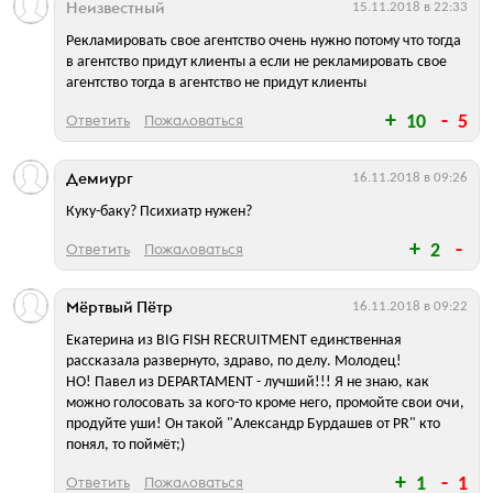
Неизвестный
15.11.2018 в 22:33
Рекламировать свое агентство очень нужно потому что тогда
в агентство придут клиенты а если не рекламировать свое
агентство тогда в агентство не придут клиенты
Ответить
Пожаловаться
10
5
Демиург
16.11.2018 в 09:26
Куку-баку? Психиатр нужен?
Ответить
Пожаловаться
2
Мёртвый Пётр
16.11.2018 в 09:22
Екатерина из BIG FISH RECRUITMENT единственная
рассказала развернуто, здраво, по делу. Молодец!
НО! Павел из DEPARTAMENT - лучший!!! Я не знаю, как
можно голосовать за кого-то кроме него, промойте свои очи,
продуйте уши! Он такой "Александр Бурдашев от PR" кто
понял, то поймёт;)
Ответить
Пожаловаться
1
1