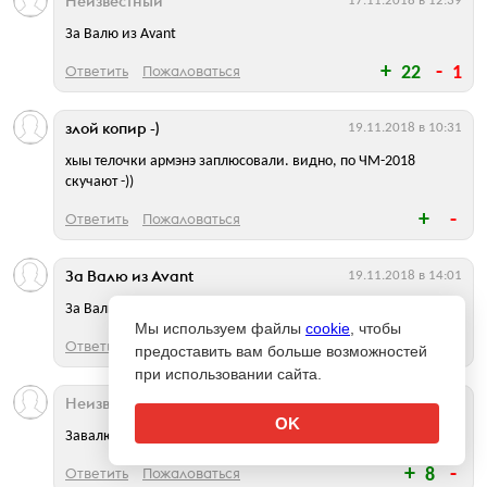
Неизвестный
17.11.2018 в 12:39
За Валю из Avant
Ответить
Пожаловаться
22
1
злой копир -)
19.11.2018 в 10:31
хыы телочки армэнэ заплюсовали. видно, по ЧМ-2018
скучают -))
Ответить
Пожаловаться
За Валю из Avant
19.11.2018 в 14:01
За Валю из Avant
Мы используем файлы
cookie
, чтобы
Ответить
Пожаловаться
8
предоставить вам больше возможностей
при использовании сайта.
Неизвестный
19.11.2018 в 15:13
OK
Завалю за Авант!
Ответить
Пожаловаться
8