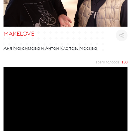
MAKELOVE
Аня Максимова и Антон Клопов, Москва
всего голосов:
150