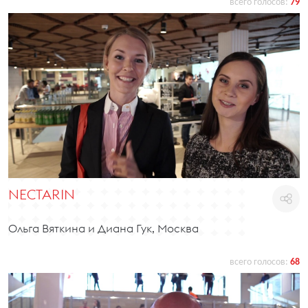
всего голосов:
79
NECTARIN
Ольга Вяткина и Диана Гук, Москва
всего голосов:
68