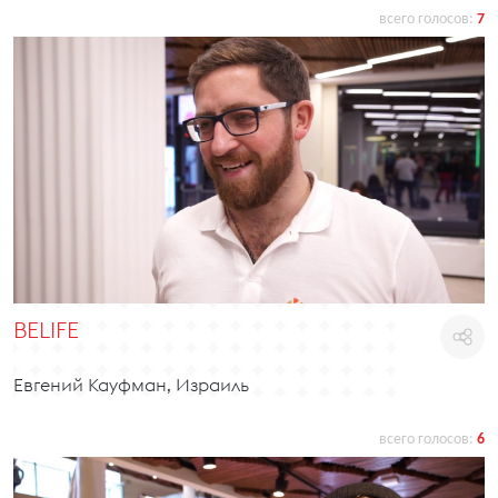
всего голосов:
7
BELIFE
Евгений Кауфман, Израиль
всего голосов:
6