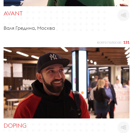
AVANT
Валя Гредина, Москва
всего голосов:
131
DOPING