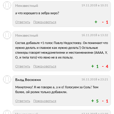
Неизвестный
19.11.2018 в 10:31
а что хорошего в зебра хиро?
Ответить
Пожаловаться
1
Неизвестный
16.11.2018 в 13:32
Состав добавьте +1 голос Павлу Недостоеву. Он понимает что
нужно делать и главное как нужно делать!) Остальные
спикеры говорят междометиями и местоимениями (АААА, У,
О, и типа того) что явно не в их пользу.
Ответить
Пожаловаться
1
4
Влад Васюхин
16.11.2018 в 23:21
Минуточку! Я не говорю а, у и о! Голосуем за Соль! Тем
более, ой ролик только добавили.
Ответить
Пожаловаться
5
1