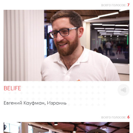
всего голосов:
7
BELIFE
Евгений Кауфман, Израиль
всего голосов:
6