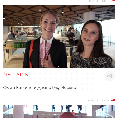
всего голосов:
79
NECTARIN
Ольга Вяткина и Диана Гук, Москва
всего голосов:
68