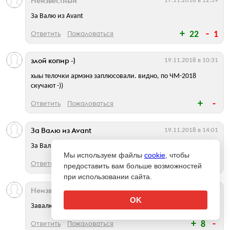
Неизвестный
17.11.2018 в 12:39
За Валю из Avant
Ответить
Пожаловаться
22
1
злой копир -)
19.11.2018 в 10:31
хыы телочки армэнэ заплюсовали. видно, по ЧМ-2018
скучают -))
Ответить
Пожаловаться
За Валю из Avant
19.11.2018 в 14:01
За Валю из Avant
Мы используем файлы
cookie
, чтобы
Ответить
Пожаловаться
8
предоставить вам больше возможностей
при использовании сайта.
Неизвестный
19.11.2018 в 15:13
OK
Завалю за Авант!
Ответить
Пожаловаться
8