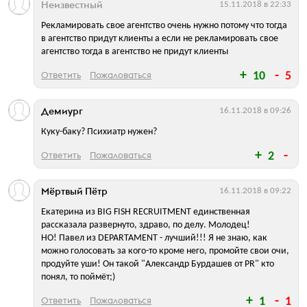
Неизвестный
15.11.2018 в 22:33
Рекламировать свое агентство очень нужно потому что тогда
в агентство придут клиенты а если не рекламировать свое
агентство тогда в агентство не придут клиенты
Ответить
Пожаловаться
10
5
Демиург
16.11.2018 в 09:26
Куку-баку? Психиатр нужен?
Ответить
Пожаловаться
2
Мёртвый Пётр
16.11.2018 в 09:22
Екатерина из BIG FISH RECRUITMENT единственная
рассказала развернуто, здраво, по делу. Молодец!
НО! Павел из DEPARTAMENT - лучший!!! Я не знаю, как
можно голосовать за кого-то кроме него, промойте свои очи,
продуйте уши! Он такой "Александр Бурдашев от PR" кто
понял, то поймёт;)
Ответить
Пожаловаться
1
1