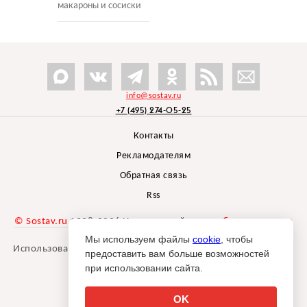
макароны и сосиски
info@sostav.ru
+7 (495) 274-05-25
Контакты
Рекламодателям
Обратная связь
Rss
© Sostav.ru
1998-2026 Независимый проект
брендингового
агентства Depot
Мы используем файлы
cookie
, чтобы
Использование материалов Sostav.ru допустимо только при
предоставить вам больше возможностей
указании источника.
при использовании сайта.
Дизайн сайта -
Liqium
.
18+
OK