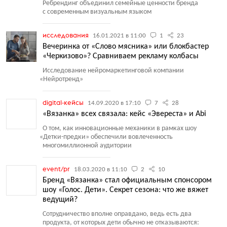
Ребрендинг объединил семейные ценности бренда
с современным визуальным языком
исследования
16.01.2021 в 11:00
1
23
Вечеринка от «Слово мясника» или блокбастер
«Черкизово»? Сравниваем рекламу колбасы
Исследование нейромаркетинговой компании
«
Нейротренд»
digital-кейсы
14.09.2020 в 17:10
7
28
«Вязанка» всех связала: кейс «Эвереста» и Abi
О том, как инновационные механики в рамках шоу
«
Детки-предки» обеспечили вовлеченность
многомиллионной аудитории
event/pr
18.03.2020 в 11:10
2
10
Бренд «Вязанка» стал официальным спонсором
шоу «Голос. Дети». Секрет сезона: что же вяжет
ведущий?
Сотрудничество вполне оправдано, ведь есть два
продукта, от которых дети обычно не отказываются: