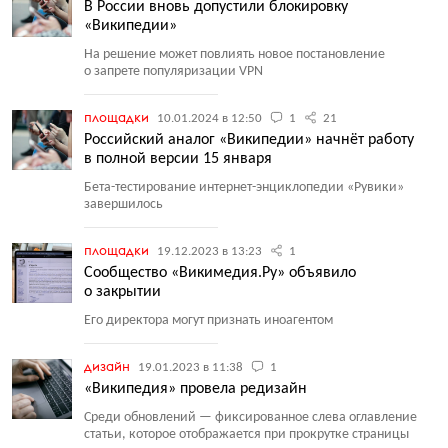
В России вновь допустили блокировку
«Википедии»
На решение может повлиять новое постановление
о запрете популяризации VPN
площадки
10.01.2024 в 12:50
1
21
Российский аналог «Википедии» начнёт работу
в полной версии 15 января
Бета-тестирование интернет-энциклопедии
«
Рувики»
завершилось
площадки
19.12.2023 в 13:23
1
Сообщество «Викимедия.Ру» объявило
о закрытии
Его директора могут признать иноагентом
дизайн
19.01.2023 в 11:38
1
«Википедия» провела редизайн
Среди обновлений — фиксированное слева оглавление
статьи, которое отображается при прокрутке страницы