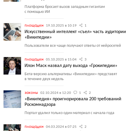
Платформа бросает вызов западным гигантам
с помощью ИИ
площадки
19.10.2025 в 10:19
1
Искусственный интеллект «съел» часть аудитории
«Википедии»
Пользователи все чаще получают ответы от нейросетей
площадки
05.10.2025 в 15:04
3
Илон Маск назвал дату выхода «Грокипедии»
Бета-версию альтернативы
«
Википедии» представят
в течение двух недель
законы
02.10.2024 в 12:20
1
2
«Википедия» проигнорировала 200 требований
Роскомнадзора
Портал удалил только один материал с начала года
площадки
04.03.2024 в 07:25
2