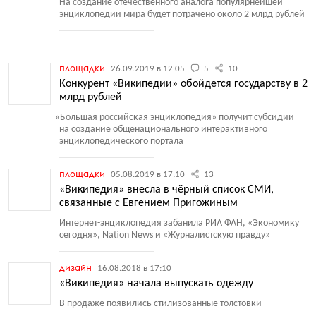
На создание отечественного аналога популярнейшей
энциклопедии мира будет потрачено около 2 млрд рублей
площадки
26.09.2019 в 12:05
5
10
Конкурент «Википедии» обойдется государству в 2
млрд рублей
«
Большая российская энциклопедия» получит субсидии
на создание общенационального интерактивного
энциклопедического портала
площадки
05.08.2019 в 17:10
13
«Википедия» внесла в чёрный список СМИ,
связанные с Евгением Пригожиным
Интернет-энциклопедия забанила РИА ФАН, «Экономику
сегодня», Nation News и «Журналистскую правду»
дизайн
16.08.2018 в 17:10
«Википедия» начала выпускать одежду
В продаже появились стилизованные толстовки