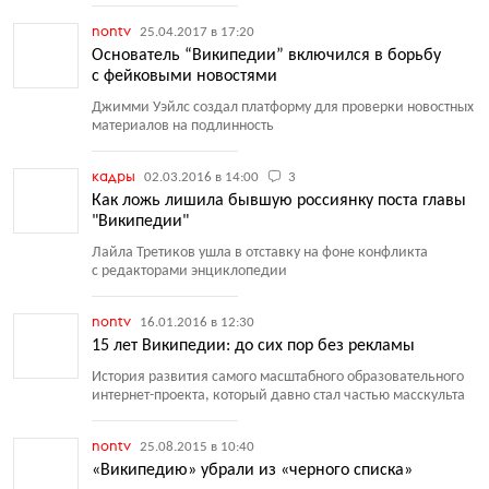
nontv
25.04.2017 в 17:20
Основатель “Википедии” включился в борьбу
с фейковыми новостями
Джимми Уэйлс создал платформу для проверки новостных
материалов на подлинность
кадры
02.03.2016 в 14:00
3
Как ложь лишила бывшую россиянку поста главы
"Википедии"
Лайла Третиков ушла в отставку на фоне конфликта
с редакторами энциклопедии
nontv
16.01.2016 в 12:30
15 лет Википедии: до сих пор без рекламы
История развития самого масштабного образовательного
интернет-проекта, который давно стал частью масскульта
nontv
25.08.2015 в 10:40
«Википедию» убрали из «черного списка»