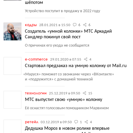
шёпотом
Устройство поступит в продажу в 2022 году
кадры
28.01.2021 в 15:50
6
6
Создатель «умной колонки» МТС Аркадий
Сандлер покинул свой пост
О причинах его ухода не сообщается
e-commerce
29.01.2020 в 07:55
4
Стартовал предзаказ на умную колонку от Mail.ru
«
Маруся» поможет со звонками через
«
ВКонтакте»
и «подружится» с домашней техникой
технологии
25.12.2019 в 09:50
15
МТС выпустит свою «умную» колонку
Её оснастят голосовым помощником Марвином
ретейл
03.12.2019 в 09:50
1
4
Дедушка Мороз в новом ролике впервые