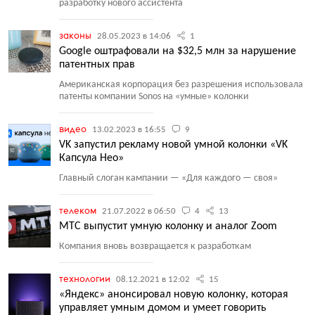
разработку нового ассистента
законы
28.05.2023 в 14:06
1
Google оштрафовали на $32,5 млн за нарушение
патентных прав
Американская корпорация без разрешения использовала
патенты компании Sonos на «умные» колонки
видео
13.02.2023 в 16:55
9
VK запустил рекламу новой умной колонки «VK
Капсула Нео»
Главный слоган кампании — «Для каждого — своя»
телеком
21.07.2022 в 06:50
4
13
МТС выпустит умную колонку и аналог Zoom
Компания вновь возвращается к разработкам
технологии
08.12.2021 в 12:02
15
«Яндекс» анонсировал новую колонку, которая
управляет умным домом и умеет говорить