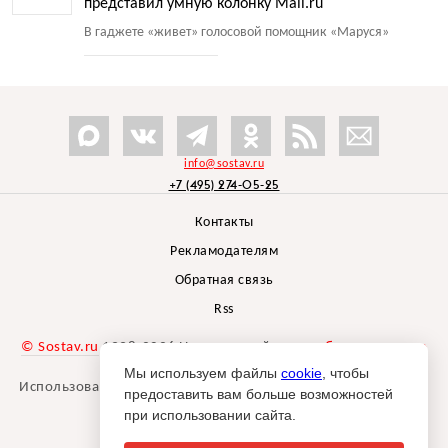
представил умную колонку Mail.ru
В гаджете
«
живет» голосовой помощник
«
Маруся»
info@sostav.ru
+7 (495) 274-05-25
Контакты
Рекламодателям
Обратная связь
Rss
© Sostav.ru
1998-2026 Независимый проект
брендингового
агентства Depot
Мы используем файлы
cookie
, чтобы
Использование материалов Sostav.ru допустимо только при
предоставить вам больше возможностей
указании источника.
при использовании сайта.
Дизайн сайта -
Liqium
.
18+