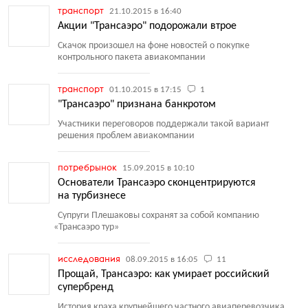
транспорт
21.10.2015 в 16:40
Акции "Трансаэро" подорожали втрое
Скачок произошел на фоне новостей о покупке
контрольного пакета авиакомпании
транспорт
01.10.2015 в 17:15
1
"Трансаэро" признана банкротом
Участники переговоров поддержали такой вариант
решения проблем авиакомпании
потребрынок
15.09.2015 в 10:10
Основатели Трансаэро сконцентрируются
на турбизнесе
Супруги Плешаковы сохранят за собой компанию
«
Трансаэро тур»
исследования
08.09.2015 в 16:05
11
Прощай, Трансаэро: как умирает российский
супербренд
История краха крупнейшего частного авиаперевозчика