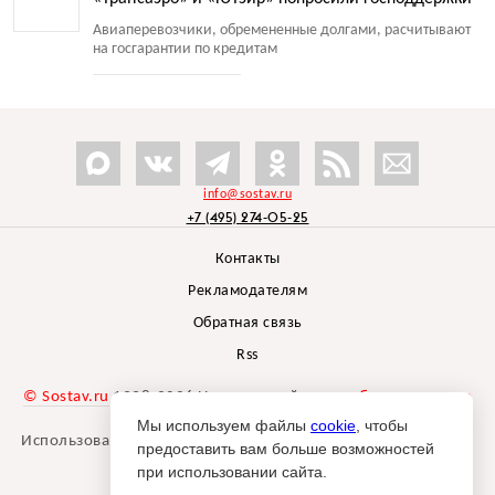
Авиаперевозчики, обремененные долгами, расчитывают
на госгарантии по кредитам
info@sostav.ru
+7 (495) 274-05-25
Контакты
Рекламодателям
Обратная связь
Rss
© Sostav.ru
1998-2026 Независимый проект
брендингового
агентства Depot
Мы используем файлы
cookie
, чтобы
Использование материалов Sostav.ru допустимо только при
предоставить вам больше возможностей
указании источника.
при использовании сайта.
Дизайн сайта -
Liqium
.