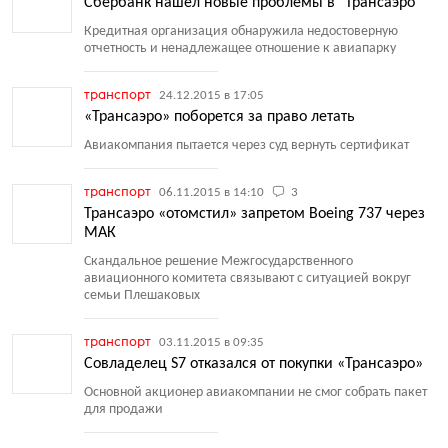
Сбербанк нашел новые проблемы в "Трансаэро"
Кредитная организация обнаружила недостоверную
отчетность и ненадлежащее отношение к авиапарку
транспорт
24.12.2015 в 17:05
«Трансаэро» поборется за право летать
Авиакомпания пытается через суд вернуть сертификат
транспорт
06.11.2015 в 14:10
3
Трансаэро «отомстил» запретом Boeing 737 через
МАК
Скандальное решение Межгосударственного
авиационного комитета связывают с ситуацией вокруг
семьи Плешаковых
транспорт
03.11.2015 в 09:35
Совладелец S7 отказался от покупки «Трансаэро»
Основной акционер авиакомпании не смог собрать пакет
для продажи