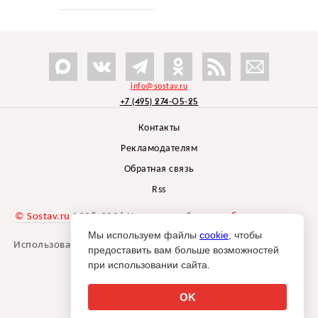
info@sostav.ru
+7 (495) 274-05-25
Контакты
Рекламодателям
Обратная связь
Rss
© Sostav.ru
1998-2026 Независимый проект
брендингового
агентства Depot
Мы используем файлы
cookie
, чтобы
Использование материалов Sostav.ru допустимо только при
предоставить вам больше возможностей
указании источника.
при использовании сайта.
Дизайн сайта -
Liqium
.
18+
OK