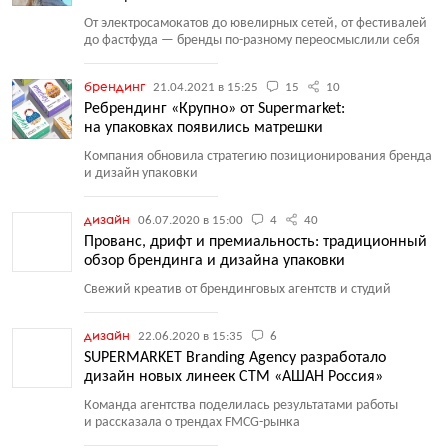
От электросамокатов до ювелирных сетей, от фестивалей
до фастфуда — бренды по-разному переосмыслили себя
брендинг
21.04.2021 в 15:25
15
10
Ребрендинг «Крупно» от Supermarket:
на упаковках появились матрешки
Компания обновила стратегию позиционирования бренда
и дизайн упаковки
дизайн
06.07.2020 в 15:00
4
40
Прованс, дрифт и премиальность: традиционный
обзор брендинга и дизайна упаковки
Свежий креатив от брендинговых агентств и студий
дизайн
22.06.2020 в 15:35
6
SUPERMARKET Branding Agency разработало
дизайн новых линеек СТМ «АШАН Россия»
Команда агентства поделилась результатами работы
и рассказала о трендах FMCG-рынка