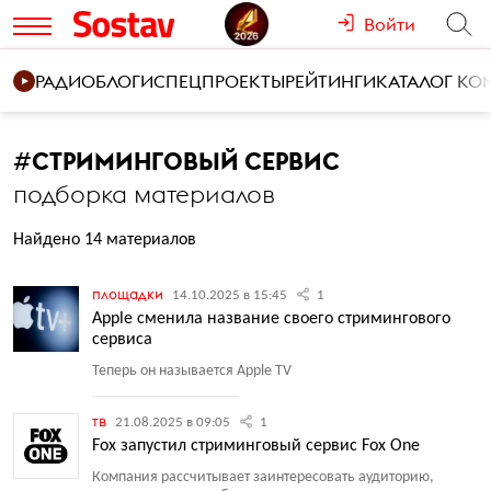
Войти
РАДИО
БЛОГИ
СПЕЦПРОЕКТЫ
РЕЙТИНГИ
КАТАЛОГ К
#
СТРИМИНГОВЫЙ СЕРВИС
подборка материалов
Найдено 14 материалов
площадки
14.10.2025 в 15:45
1
Apple сменила название своего стримингового
сервиса
Теперь он называется Apple TV
тв
21.08.2025 в 09:05
1
Fox запустил стриминговый сервис Fox One
Компания рассчитывает заинтересовать аудиторию,