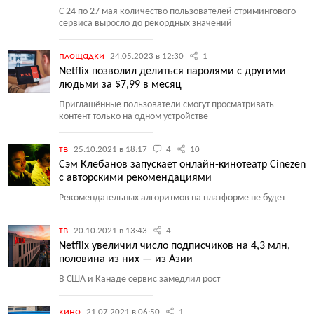
С 24 по 27 мая количество пользователей стримингового
сервиса выросло до рекордных значений
площадки
24.05.2023 в 12:30
1
Netflix позволил делиться паролями с другими
людьми за $7,99 в месяц
Приглашённые пользователи смогут просматривать
контент только на одном устройстве
тв
25.10.2021 в 18:17
4
10
Сэм Клебанов запускает онлайн-кинотеатр Cinezen
с авторскими рекомендациями
Рекомендательных алгоритмов на платформе не будет
тв
20.10.2021 в 13:43
4
Netflix увеличил число подписчиков на 4,3 млн,
половина из них — из Азии
В США и Канаде сервис замедлил рост
кино
21.07.2021 в 06:50
1