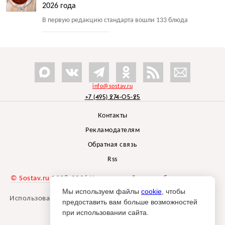
2026 года
В первую редакцию стандарта вошли 133 блюда
info@sostav.ru
+7 (495) 274-05-25
Контакты
Рекламодателям
Обратная связь
Rss
© Sostav.ru
1998-2026 Независимый проект
брендингового
агентства Depot
Мы используем файлы
cookie
, чтобы
Использование материалов Sostav.ru допустимо только при
предоставить вам больше возможностей
указании источника.
при использовании сайта.
Дизайн сайта -
Liqium
.