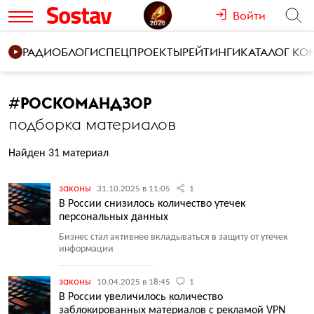
Войти
РАДИО
БЛОГИ
СПЕЦПРОЕКТЫ
РЕЙТИНГИ
КАТАЛОГ К
#
РОСКОМАНДЗОР
подборка материалов
Найден 31 материал
законы
31.10.2025 в 11:05
1
В России снизилось количество утечек
персональных данных
Бизнес стал активнее вкладываться в защиту от утечек
информации
законы
10.04.2025 в 18:45
1
В России увеличилось количество
заблокированных материалов с рекламой VPN