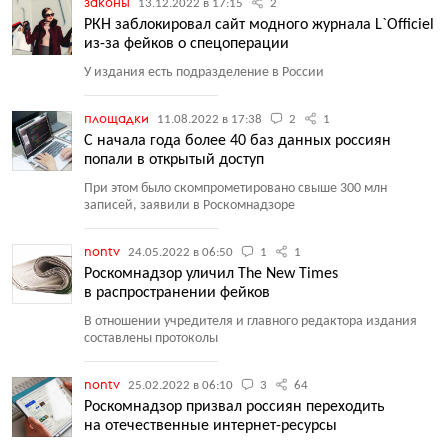
законы
13.12.2022 в 17:15
2
РКН заблокировал сайт модного журнала L`Officiel
из-за фейков о спецоперации
У издания есть подразделение в России
площадки
11.08.2022 в 17:38
2
1
С начала года более 40 баз данных россиян
попали в открытый доступ
При этом было скомпрометировано свыше 300 млн
записей, заявили в Роскомнадзоре
nontv
24.05.2022 в 06:50
1
1
Роскомнадзор уличил The New Times
в распространении фейков
В отношении учредителя и главного редактора издания
составлены протоколы
nontv
25.02.2022 в 06:10
3
64
Роскомнадзор призвал россиян переходить
на отечественные интернет-ресурсы