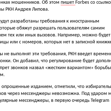
вонках мошенников. Об этом
пишет
Forbes со ссылк
вы РКН Андрея Липова.
 будут разработаны требования к иностранным
оторые обяжут разрешать пользователям самим
ием тех или иных вызовов. Например, можно будет
ницы или с номеров, которых нет в записной книжк
ы не выполнят эти требования, РКН введет времен
вонки. Он добавил, что регулирование будет допол
запрет звонков назвал «жестким вариантом» борьбы
м.
, опрошенные изданием, отметили, что избиратель
ков через мессенджеры невозможна. Под ударом м
пулярные мессенджеры, в первую очередь Telegram