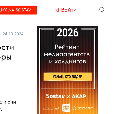
Войти
ШКОЛА
SOSTAV
24.10.2024
ости
еры
сли они
,