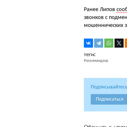
Ранее Липов
соо
звонков с подме
мошеннических з
Роскомандзор
Подписывайтесь
Подписаться
Обсудить с друг