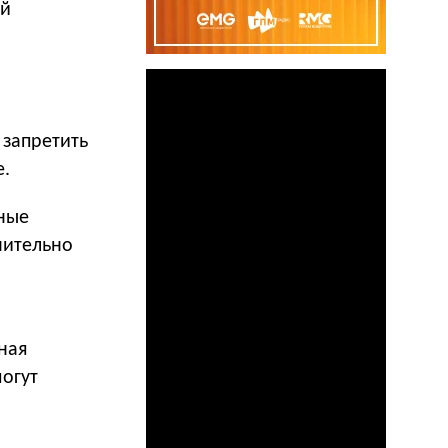
ой
 запретить
е.
ные
нительно
ная
огут