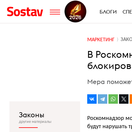
БЛОГИ
СП
ЗАК
МАРКЕТИНГ
В Роском
блокиров
Мера поможе
Законы
Роскомнадзор мо
другие материалы
будут нарушать т