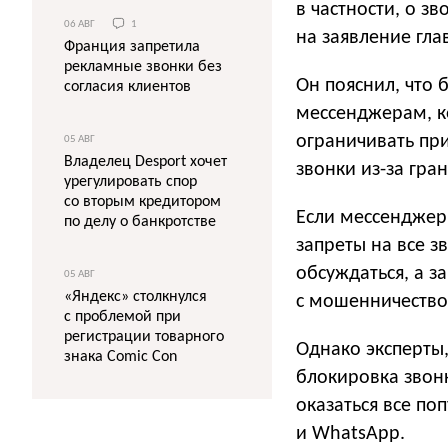
в частности, о з
06 АВГ
1
на заявление гла
Франция запретила
рекламные звонки без
Он пояснил, что
согласия клиентов
мессенджерам, к
ограничивать пр
05 АВГ
Владелец Desport хочет
звонки из-за гра
урегулировать спор
со вторым кредитором
Если мессенджер
по делу о банкротстве
запреты на все з
обсуждаться, а 
05 АВГ
«Яндекс» столкнулся
с мошенничество
с проблемой при
регистрации товарного
Однако эксперты
знака Comic Con
блокировка звон
оказаться все по
и WhatsApp.