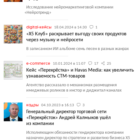
Исследование нейромаркетинговой компании
«
Нейротренд»
digital-кейсы
18.04.2024 в 14:30
1
«X5 Клуб» раскрывает выгоду своих продуктов
через музыку и нейросети
В записанном ИИ альбоме семь песен в разных жанрах
e-commerce
10.01.2024 в 11:07
17
25
Кейс «Перекрёстка» и Havas Media: как увеличить
узнаваемость СТМ-товаров
Агентство рассказало о механизмах размещения
имиджевых роликов в инстор и диджитал-каналах
кадры
04.10.2023 в 16:13
3
Генеральный директор торговой сети
«Перекрёсток» Андрей Калмыков ушёл
из компании
Исполняющим обязанности гендиректора компании
назначен директор по стратегии и развитию бизнеса X5