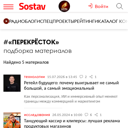
Войти
РАДИО
БЛОГИ
СПЕЦПРОЕКТЫ
РЕЙТИНГИ
КАТАЛОГ К
#
«ПЕРЕКРЁСТОК»
подборка материалов
Найдено 5 материалов
технологии
15.07.2026 в 13:45
2
1
Ретейл будущего: почему выигрывает не самый
большой, а самый эмоциональный
Как персонализация, ИИ и иммерсивный опыт меняют
границы между коммерцией и маркетингом
исследования
26.05.2024 в 10:00
6
1
Танцующий кассир и клиперсы: лучшая реклама
продуктовых магазинов