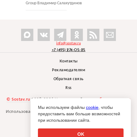
Group Владимир Салахутдинов
info@sostav.ru
+7 (495) 274-05-25
Контакты
Рекламодателям
Обратная связь
Rss
© Sostav.ru
1998-2026 Независимый проект
брендингового
агентства Depot
Мы используем файлы
cookie
, чтобы
Использование материалов Sostav.ru допустимо только при
предоставить вам больше возможностей
указании источника.
при использовании сайта.
Дизайн сайта -
Liqium
.
18+
OK