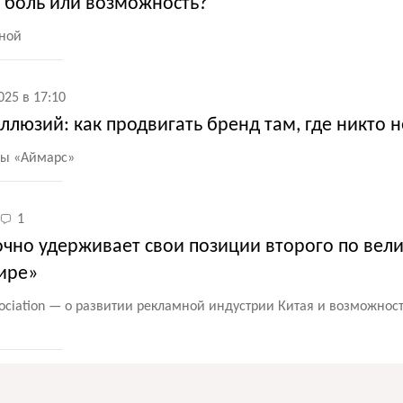
: боль или возможность?
ной
025 в 17:10
ллюзий: как продвигать бренд там, где никто 
пы
«
Аймарс»
1
очно удерживает свои позиции второго по вел
ире»
ssociation — о развитии рекламной индустрии Китая и возможнос