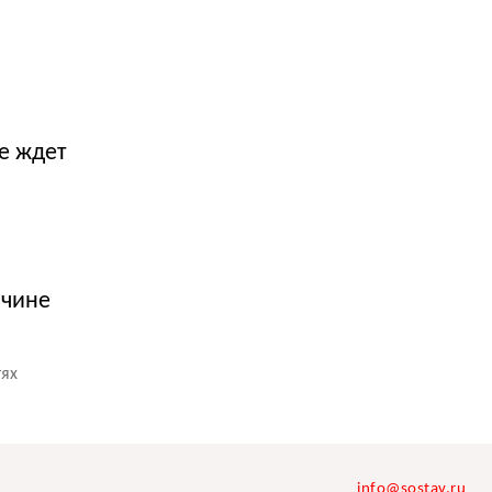
не ждет
ичине
тях
info@sostav.ru