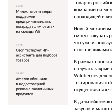
товаров российск
06 АВГ
компании на меж
Минэк готовит меры
проходящей в ки
поддержки
предпринимателям,
пострадавшим от атак
Новый механизм 
на склады WB
смогут закупать 
что уже использу
04 АВГ
с поставщиками и
Ozon тестирует ИИ-
ассистента для подбора
товаров
В рамках проекта
получать закрыв
04 АВГ
Wildberries для 
Amazon обвинили
тестирования отб
в недостоверной
рекламе экологичных
осуществляться ч
продуктов
В дальнейшем ко
закупок и масшта