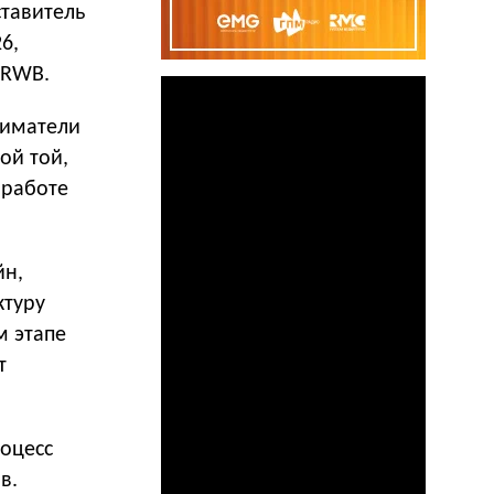
ставитель
6,
 RWB.
ниматели
ой той,
 работе
йн,
ктуру
м этапе
т
оцесс
в.