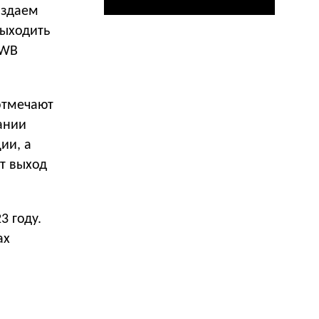
оздаем
выходить
RWB
отмечают
ании
ии, а
т выход
3 году.
ах