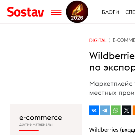
БЛОГИ
СП
E-COMME
DIGITAL
Wildberri
по экспо
Маркетплейс 
местных прои
e-commerce
другие материалы
Wildberries (вхо