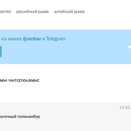
berries
российский рынок
китайский рынок
 на канал
@sostav
в Telegram
ими читателями:
19.05
логичный топинамбур