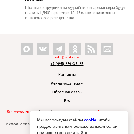
Штатные сотрудники на «удалёнке» и фрилансеры будут
платить НДФЛ в размере 13−15% вне зависимости
от налогового резидентства
info@sostav.ru
+7 (495) 274-05-25
Контакты
Рекламодателям
Обратная связь
Rss
© Sostav.ru
1998-2026 Независимый проект
брендингового
агентства Depot
Мы используем файлы
cookie
, чтобы
Использование материалов Sostav.ru допустимо только при
предоставить вам больше возможностей
указании источника.
при использовании сайта.