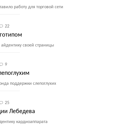
тавило работу для торговой сети
22
оготипом
 айдентику своей страницы
9
лепоглухим
фонда поддержки слепоглухих
25
дии Лебедева
йдентику кардиоаппарата