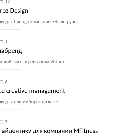
12
oz Design
ику для бренда компании
«
Наек групп»
1
виабренд
индийского перевозчика Vistara
6
e creative management
ку для новосибирского кафе
7
 айдентику для компании MFitness