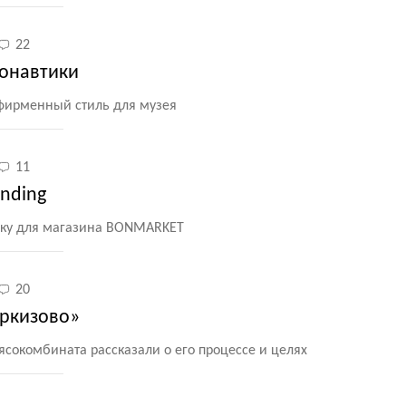
22
онавтики
 фирменный стиль для музея
11
anding
ику для магазина BONMARKET
20
еркизово»
сокомбината рассказали о его процессе и целях