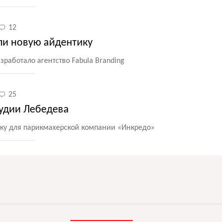
12
ли новую айдентику
работало агентство Fabula Branding
25
тудии Лебедева
ку для парикмахерской компании
«
Инкредо»