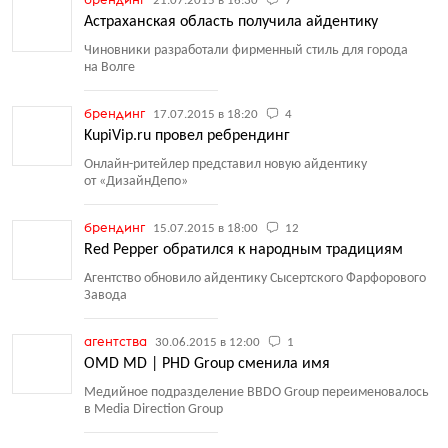
21.07.2015 в 16:30
7
Астраханская область получила айдентику
Чиновники разработали фирменный стиль для города
на Волге
брендинг
17.07.2015 в 18:20
4
KupiVip.ru провел ребрендинг
Онлайн-ритейлер представил новую айдентику
от «ДизайнДепо»
брендинг
15.07.2015 в 18:00
12
Red Pepper обратился к народным традициям
Агентство обновило айдентику Сысертского Фарфорового
Завода
агентства
30.06.2015 в 12:00
1
OMD MD | PHD Group сменила имя
Медийное подразделение BBDO Group переименовалось
в Media Direction Group