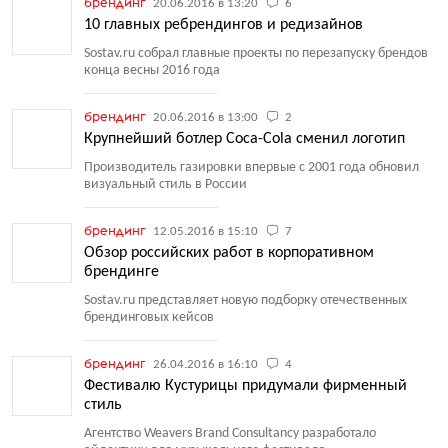
брендинг
20.06.2016 в 13:20
6
10 главных ребрендингов и редизайнов
Sostav.ru собрал главные проекты по перезапуску брендов
конца весны 2016 года
брендинг
20.06.2016 в 13:00
2
Крупнейший ботлер Coca-Cola сменил логотип
Производитель газировки впервые с 2001 года обновил
визуальный стиль в России
брендинг
12.05.2016 в 15:10
7
Обзор российских работ в корпоративном
брендинге
Sostav.ru представляет новую подборку отечественных
брендинговых кейсов
брендинг
26.04.2016 в 16:10
4
Фестивалю Кустурицы придумали фирменный
стиль
Агентство Weavers Brand Consultancy разработало