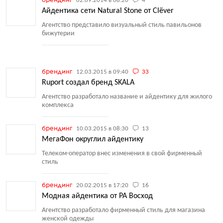
02.09.2014 в 08:20
4
Айдентика сети Natural Stone от Clёver
Агентство представило визуальный стиль павильонов
бижутерии
брендинг
12.03.2015 в 09:40
33
Ruport создал бренд SKALA
Агентство разработало название и айдентику для жилого
комплекса
брендинг
10.03.2015 в 08:30
13
МегаФон округлил айдентику
Телеком-оператор внес изменения в свой фирменный
стиль
брендинг
20.02.2015 в 17:20
16
Модная айдентика от РА Восход
Агентство разработало фирменный стиль для магазина
женской одежды