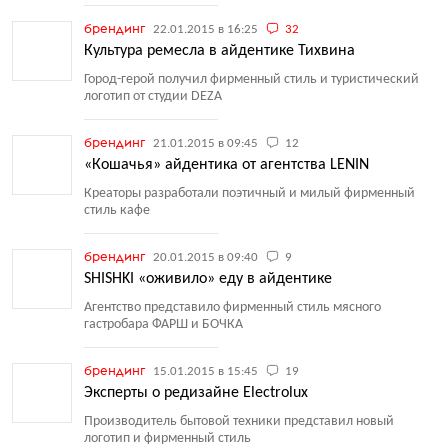
брендинг
22.01.2015 в 16:25
32
Культура ремесла в айдентике Тихвина
Город-герой получил фирменный стиль и туристический
логотип от студии DEZA
брендинг
21.01.2015 в 09:45
12
«Кошачья» айдентика от агентства LENIN
Креаторы разработали поэтичный и милый фирменный
стиль кафе
брендинг
20.01.2015 в 09:40
9
SHISHKI «оживило» еду в айдентике
Агентство представило фирменный стиль мясного
гастробара ФАРШ и БОЧКА
брендинг
15.01.2015 в 15:45
19
Эксперты о редизайне Electrolux
Производитель бытовой техники представил новый
логотип и фирменный стиль