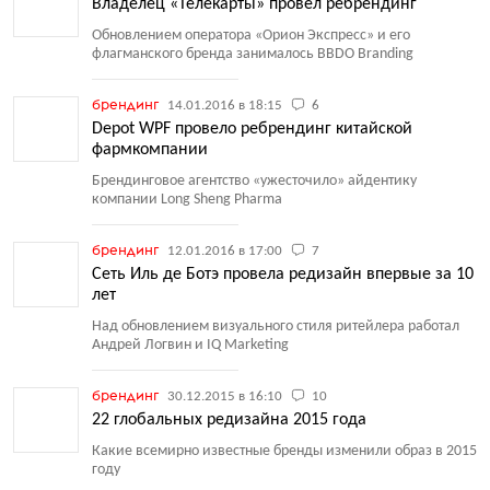
Владелец «Телекарты» провел ребрендинг
Обновлением оператора
«
Орион Экспресс» и его
флагманского бренда занималось BBDO Branding
брендинг
14.01.2016 в 18:15
6
Depot WPF провело ребрендинг китайской
фармкомпании
Брендинговое агентство
«
ужесточило» айдентику
компании Long Sheng Pharma
брендинг
12.01.2016 в 17:00
7
Сеть Иль де Ботэ провела редизайн впервые за 10
лет
Над обновлением визуального стиля ритейлера работал
Андрей Логвин и IQ Marketing
брендинг
30.12.2015 в 16:10
10
22 глобальных редизайна 2015 года
Какие всемирно известные бренды изменили образ в 2015
году