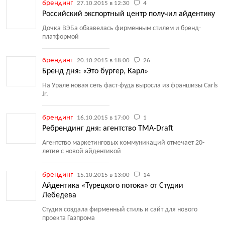
брендинг
27.10.2015 в 12:30
4
Российский экспортный центр получил айдентику
Дочка ВЭБа обзавелась фирменным стилем и бренд-
платформой
брендинг
20.10.2015 в 18:00
26
Бренд дня: «Это бургер, Карл»
На Урале новая сеть фаст-фуда выросла из франшизы Carls
Jr.
брендинг
16.10.2015 в 17:00
1
Ребрендинг дня: агентство TMA-Draft
Агентство маркетинговых коммуникаций отмечает 20-
летие с новой айдентикой
брендинг
15.10.2015 в 13:00
14
Айдентика «Турецкого потока» от Студии
Лебедева
Студия создала фирменный стиль и сайт для нового
проекта Газпрома