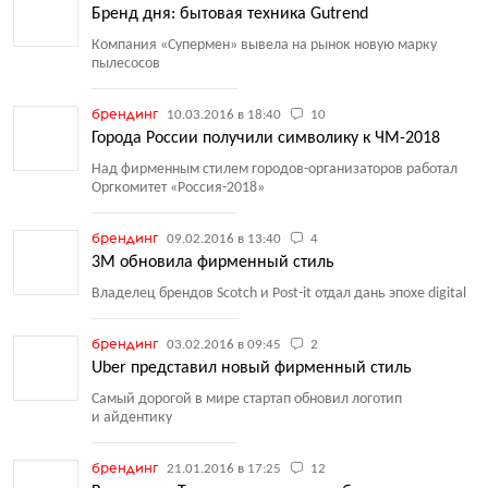
Бренд дня: бытовая техника Gutrend
Компания
«
Супермен» вывела на рынок новую марку
пылесосов
брендинг
10.03.2016 в 18:40
10
Города России получили символику к ЧМ-2018
Над фирменным стилем городов-организаторов работал
Оргкомитет
«
Россия-2018»
брендинг
09.02.2016 в 13:40
4
3М обновила фирменный стиль
Владелец брендов Scotch и Post-it отдал дань эпохе digital
брендинг
03.02.2016 в 09:45
2
Uber представил новый фирменный стиль
Самый дорогой в мире стартап обновил логотип
и айдентику
брендинг
21.01.2016 в 17:25
12