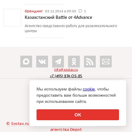
брендинг
03.12.2014 в 09:50
1
Казахстанский Battle от 4Advance
Агентство представило работу для развлекательного
центра
info@sostav.ru
+7 (495) 274-05-25
Контакты
Мы используем файлы
cookie
, чтобы
предоставить вам больше возможностей
Рекламодателям
при использовании сайта.
Обратная связь
Rss
OK
© Sostav.ru
1998-2026 Независимый проект
брендингового
агентства Depot