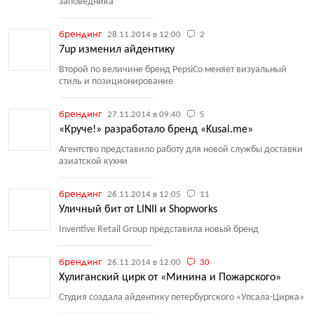
заповедника
брендинг
28.11.2014 в 12:00
2
7up изменил айдентику
Второй по величине бренд PepsiCo меняет визуальный
стиль и позиционирование
брендинг
27.11.2014 в 09:40
5
«Круче!» разработало бренд «Kusai.me»
Агентство представило работу для новой службы доставки
азиатской кухни
брендинг
26.11.2014 в 12:05
11
Уличный бит от LINII и Shopworks
Inventive Retail Group представила новый бренд
брендинг
26.11.2014 в 12:00
30
Хулиганский цирк от «Минина и Пожарского»
Студия создала айдентику петербургского
«
Упсала-Цирка»