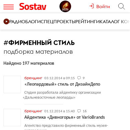
Войти
РАДИО
БЛОГИ
СПЕЦПРОЕКТЫ
РЕЙТИНГИ
КАТАЛОГ К
#
ФИРМЕННЫЙ СТИЛЬ
подборка материалов
Найдено 197 материалов
брендинг
03.12.2014 в 09:15
9
«Леопардовый» стиль от ДизайнДепо
Студия разработала айдентику организации
«
Дальневосточные леопарды»
брендинг
01.12.2014 в 15:40
16
Айдентика «Дивногорья» от VarioBrands
Агентство представило фирменный стиль музея-