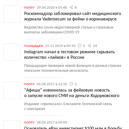
nontv
29.04.2020 в 05:40
6
Роскомнадзор заблокировал сайт медицинского
журнала Vademecum за фейки о коронавирусе
Ведомство сочло недостоверной статью о страховых
выплатах заболевшим COVID-19
площадки
15.11.2019 в 09:10
5
24
Instagram начал в тестовом режиме скрывать
количество «лайков» в России
Предыдущие проверки новой функции в разных странах
показали положительные результаты
nontv
05.06.2017 в 12:10
1
“Афиша” извинилась за фейковую новость
о запуске нового СМИ на деньги Ходорковского
Издание
«
приписало» Елизавете Осетинской связь
с олигархом
nontv
06.04.2017 в 09:00
Основатель eBay инвестирует $100 млн в борьбу