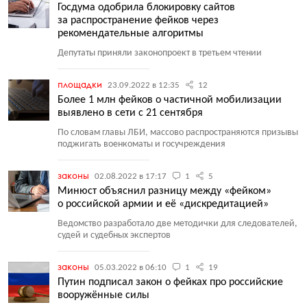
Госдума одобрила блокировку сайтов
за распространение фейков через
рекомендательные алгоритмы
Депутаты приняли законопроект в третьем чтении
площадки
23.09.2022 в 12:35
12
Более 1 млн фейков о частичной мобилизации
выявлено в сети с 21 сентября
По словам главы ЛБИ, массово распространяются призывы
поджигать военкоматы и госучреждения
законы
02.08.2022 в 17:17
1
5
Минюст объяснил разницу между «фейком»
о российской армии и её «дискредитацией»
Ведомство разработало две методички для следователей,
судей и судебных экспертов
законы
05.03.2022 в 06:10
1
19
Путин подписал закон о фейках про российские
вооружённые силы