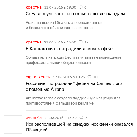
креатив
11.07.2016 в 19:00
6
Grey вернуло каннского «льва» после скандала
Атака на проект I Sea была неоправданной
и безжалостной, считают в агентстве
креатив
21.06.2016 в 15:50
17
В Каннах опять наградили львом за фейк
Обладатель награды фестиваля вызвал возмущение
профессиональной общественности
digital-кейсы
17.06.2016 в 10:25
10
Россияне "потроллили" фейки на Cannes Lions
с помощью Airbnb
Агентство Mosaic создало поддельную квартиру для
противостояния фальшивой рекламе
event/pr
31.03.2016 в 15:50
7
Иск располневшей на скидках москвички оказался
PR-акцией