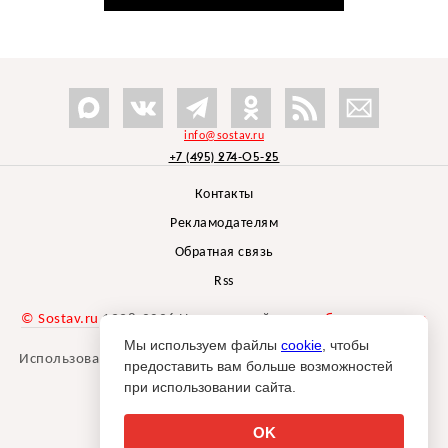
info@sostav.ru
+7 (495) 274-05-25
Контакты
Рекламодателям
Обратная связь
Rss
© Sostav.ru
1998-2026 Независимый проект
брендингового
агентства Depot
Мы используем файлы
cookie
, чтобы
Использование материалов Sostav.ru допустимо только при
предоставить вам больше возможностей
указании источника.
при использовании сайта.
Дизайн сайта -
Liqium
.
18+
OK