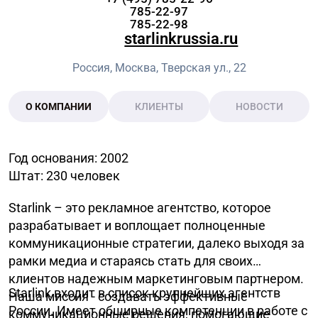
785-22-97
785-22-98
starlinkrussia.ru
Россия, Москва, Тверская ул., 22
О КОМПАНИИ
КЛИЕНТЫ
НОВОСТИ
Год основания: 2002
Штат: 230 человек
Starlink – это рекламное агентство, которое
разрабатывает и воплощает полноценные
коммуникационные стратегии, далеко выходя за
рамки медиа и стараясь стать для своих
клиентов надежным маркетинговым партнером.
Starlink входит в список крупнейших агентств
Наша миссия - создавать эффективные
России. Имеет обширные компетенции в работе с
коммуникационные решения, помогающие