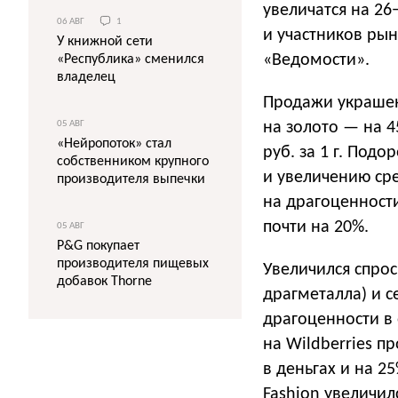
увеличатся на 26
06 АВГ
1
и участников рын
У книжной сети
«Ведомости».
«Республика» сменился
владелец
Продажи украшен
на золото — на 45
05 АВГ
«Нейропоток» стал
руб. за 1 г. Под
собственником крупного
и увеличению сре
производителя выпечки
на драгоценности 
почти на 20%.
05 АВГ
P&G покупает
производителя пищевых
Увеличился спро
добавок Thorne
драгметалла) и 
драгоценности в
на Wildberries 
в деньгах и на 
Fashion увеличил