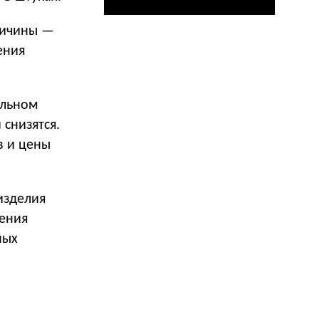
ричины —
ения
альном
 снизятся.
в и цены
изделия
дения
ных