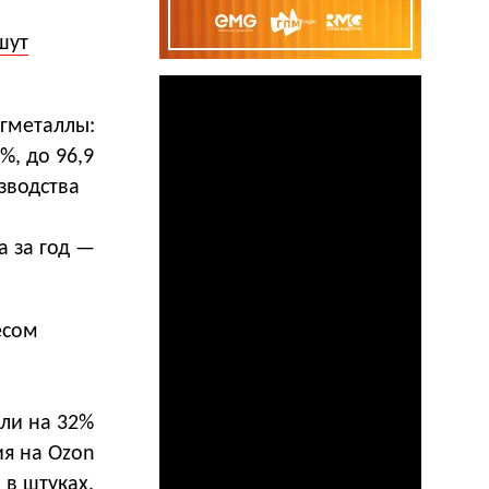
шут
агметаллы:
%, до 96,9
зводства
а за год —
есом
ли на 32%
ия на Ozon
 в штуках.