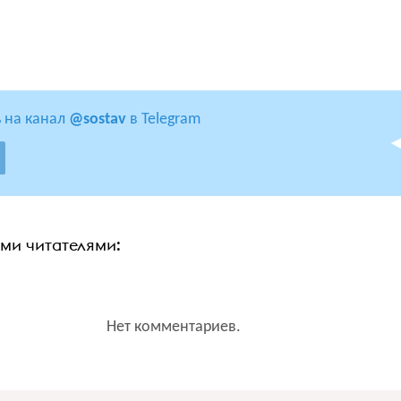
 на канал
@sostav
в Telegram
ими читателями:
Нет комментариев.