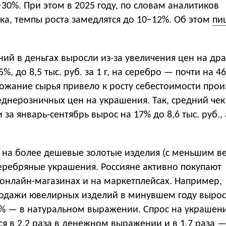
−30%. При этом в 2025 году, по словам аналитиков
ка, темпы роста замедлятся до 10−12%. Об этом
пи
ий в деньгах выросли из-за увеличения цен на др
%, до 8,5 тыс. руб. за 1 г, на серебро — почти на 46
орожание сырья привело к росту себестоимости прои
днерозничных цен на украшения. Так, средний чек
за январь-сентябрь вырос на 17% до 8,6 тыс. руб., 
с на более дешевые золотые изделия (с меньшим в
серебряные украшения. Россияне активно покупают
 онлайн-магазинах и на маркетплейсах. Например,
продажи ювелирных изделий в минувшем году вырос
25% — в натуральном выражении. Спрос на украшен
ся в 2,2 раза в денежном выражении и в 1,7 раза —