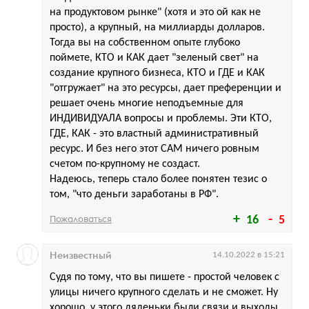
на продуктовом рынке" (хотя и это ой как не
просто), а крупный, на миллиарды долларов.
Тогда вы на собственном опыте глубоко
поймете, КТО и КАК дает "зеленый свет" на
создание крупного бизнеса, КТО и ГДЕ и КАК
"отгружает" на это ресурсы, дает преференции и
решает очень многие неподъемные для
ИНДИВИДУАЛА вопросы и проблемы. Эти КТО,
ГДЕ, КАК - это властный административный
ресурс. И без него этот САМ ничего ровным
счетом по-крупному не создаст.
Надеюсь, теперь стало более понятен тезис о
том, "что деньги заработаны в РФ".
Пожаловаться
16
5
Неизвестный
14.10.2022 в 15:21
Судя по тому, что вы пишете - простой человек с
улицы ничего крупного сделать и не сможет. Ну
хорошо, у этого дяденьки были связи и выходы