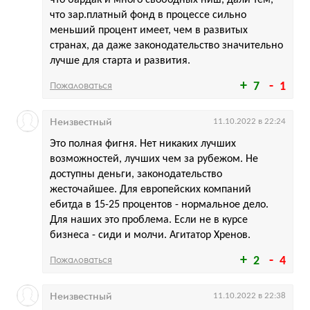
что бардак и много свободных ниш, дали тем,
что зар.платный фонд в процессе сильно
меньший процент имеет, чем в развитых
странах, да даже законодательство значительно
лучше для старта и развития.
Пожаловаться
7
1
Неизвестный
11.10.2022 в 22:24
Это полная фигня. Нет никаких лучших
возможностей, лучших чем за рубежом. Не
доступны деньги, законодательство
жесточайшее. Для европейских компаний
ебитда в 15-25 процентов - нормальное дело.
Для наших это проблема. Если не в курсе
бизнеса - сиди и молчи. Агитатор Хренов.
Пожаловаться
2
4
Неизвестный
11.10.2022 в 22:38