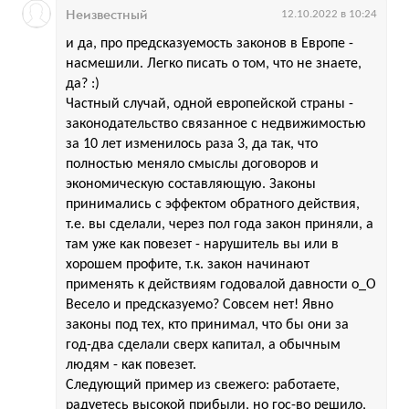
Неизвестный
12.10.2022 в 10:24
и да, про предсказуемость законов в Европе -
насмешили. Легко писать о том, что не знаете,
да? :)
Частный случай, одной европейской страны -
законодательство связанное с недвижимостью
за 10 лет изменилось раза 3, да так, что
полностью меняло смыслы договоров и
экономическую составляющую. Законы
принимались с эффектом обратного действия,
т.е. вы сделали, через пол года закон приняли, а
там уже как повезет - нарушитель вы или в
хорошем профите, т.к. закон начинают
применять к действиям годовалой давности o_O
Весело и предсказуемо? Совсем нет! Явно
законы под тех, кто принимал, что бы они за
год-два сделали сверх капитал, а обычным
людям - как повезет.
Следующий пример из свежего: работаете,
радуетесь высокой прибыли, но гос-во решило,