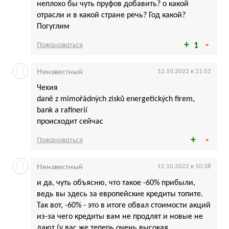
неплохо бы чуть пруфов добавить? о какой
отрасли и в какой стране речь? Год какой?
Погуглим
Пожаловаться
1
Неизвестный
12.10.2022 в 21:52
Чехия
daně z mimořádných zisků energetických firem,
bank a rafinerií
происходит сейчас
Пожаловаться
Неизвестный
12.10.2022 в 10:38
и да, чуть объясню, что такое -60% прибыли,
ведь вы здесь за европейские кредиты топите.
Так вот, -60% - это в итоге обвал стоимости акций
из-за чего кредиты вам не продлят и новые не
дают (у вас же теперь очень высокая