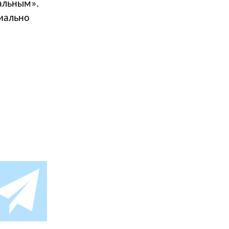
альным».
иально