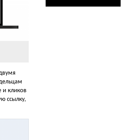
 двумя
адельцам
е и кликов
ю ссылку,