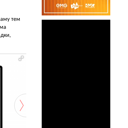
ламу тем
ема
дки,