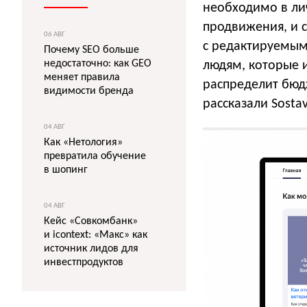
необходимо в лич
продвижения, и 
06 АВГ
с редактируемым
Почему SEO больше
недостаточно: как GEO
людям, которые 
меняет правила
распределит бюд
видимости бренда
рассказали Sosta
04 АВГ
Как «Нетология»
превратила обучение
в шопинг
04 АВГ
Кейс «Совкомбанк»
и icontext: «Макс» как
источник лидов для
инвестпродуктов