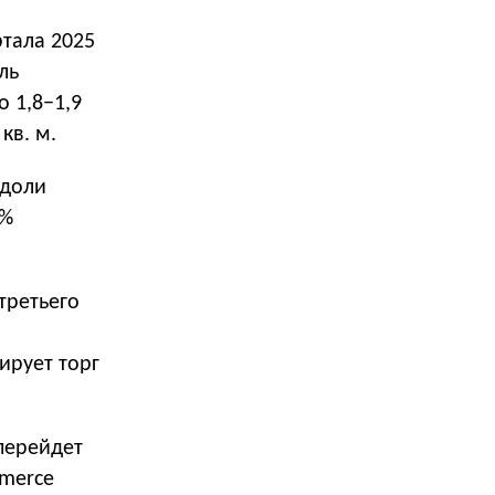
тала 2025
ль
о 1,8−1,9
кв. м.
 доли
9%
третьего
ирует торг
перейдет
mmerce