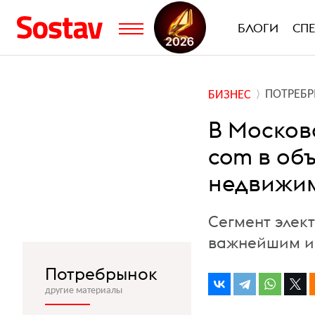
БЛОГИ
СП
ПОТРЕБ
БИЗНЕС
В Москов
com в об
недвижи
Сегмент элек
важнейшим и
Потребрынок
другие материалы