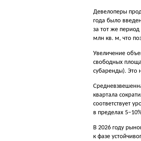
Девелоперы прод
года было введен
за тот же период
млн кв. м, что п
Увеличение объем
свободных площа
субаренды). Это н
Средневзвешенная
квартала сократил
соответствует ур
в пределах 5−10%
В 2026 году рын
к фазе устойчиво