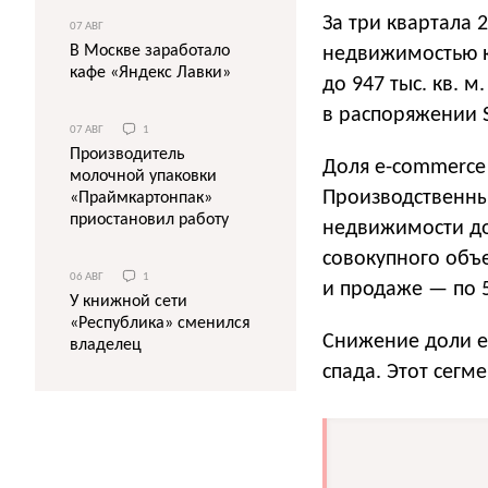
За три квартала 
07 АВГ
В Москве заработало
недвижимостью кл
кафе «Яндекс Лавки»
до 947 тыс. кв. 
в распоряжении S
07 АВГ
1
Производитель
Доля e-commerce 
молочной упаковки
Производственны
«Праймкартонпак»
приостановил работу
недвижимости до
совокупного объе
06 АВГ
1
и продаже — по 
У книжной сети
«Республика» сменился
Снижение доли e-
владелец
спада. Этот сегм