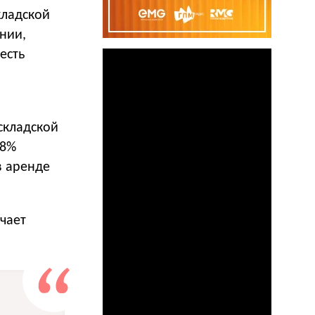
кладской
нии,
есть
складской
88%
в аренде
чает