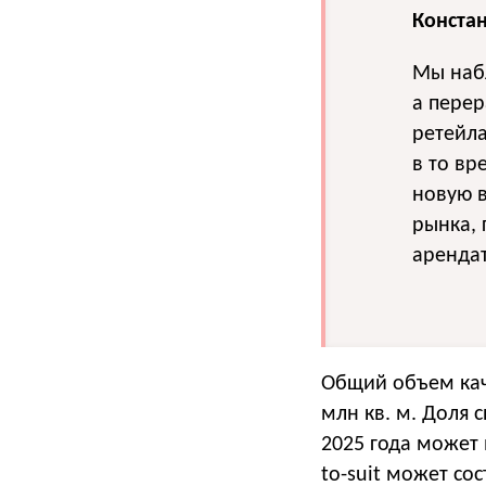
Конста
Мы наб
а перер
ретейла
в то в
новую в
рынка, 
арендат
Общий объем кач
млн кв. м. Доля 
2025 года может в
to-suit может со