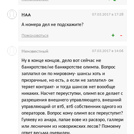
НАА
07.03.2017 в 17:28
А номера дел не подскажите?
Пожаловаться
Неизвестный
07.03.2017 в 14:06
Ну в конце концов, дело вот сейчас не
банкротстве/не банккротстве олимпа. Вопрос
заплатил он по мировому- шансы хоть и
призрачные, но есть, а если не заплатил- он
теряет контракт- и тогда шансов нет воообще
никаких. Насчет переуступки, олимп все делает с
разрешения внешнего управляющего, внешний
управляющий от втб, втб собственник одного из
операторов. Вопрос кому олимп все переуступит?
Гуляеву из анара, папае вове из расвэро, галлери
или лесничим из новорижских лесов? Помоему
ответ весьма очевиден.