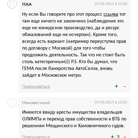
НАА
07.03.2017 в 13:20
Ну если Вы говорите про этот процесс
ссылка
тот
там еще ничего не закончено (наблюдение это
еще не конкурсное производство, да и ресурс
обжалований еще не исчерпан). Кроме того,
всегда есть вариант (например переуступка прав
по договору с Москвой) для того чтобы
продолжить деятельность. Так что не стоит быть
столь категоричным))) P.S. Кто бы думал, что
ГЕМА после банкротства АвтоСелла, вновь
зайдет в Московское метро.
Пожаловаться
Неизвестный
07.03.2017 в 13:55
Имеются ввиду аресты имущества владельцев
ОЛИМПа и переход прав собственности к ВТБ по
решениям Мещанского и Хамовничекого судов.
Пожаловаться
2