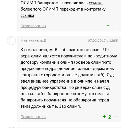
ОЛИМП банкротом - провалились
ссылка
более того ОЛИМП переходит в контратаку
ссылка
Пожаловаться
Неизвестный
07.03.2017 в 12:55
К сожалению,тут Вы абсолютно не правы! Рк
вера-олим является поручителем по кредитному
договору компании олимп (рк вера олимп-это
продающее подразделение, олимп- держатель
контракта с городом и он же должник втб). Суд
ввел внешнее управление в олимпе и начал
процедуру банкротства. По рк вера- олим суд
отказал втб в банкротстве потому что нельзя
банкротить поручителя не обанкротив перед
этим должника т.е. Зао олимп.
Пожаловаться
2