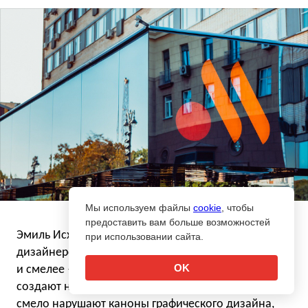
Мы используем файлы
cookie
, чтобы
Логотип сети «Вкусно – и точка»
предоставить вам больше возможностей
Эмиль Исхаков из ONY отмечает, что при этом
при использовании сайта.
дизайнерский крафт стал разнообразнее
OK
и смелее — появилось много команд, которые
создают неожиданные пластические решения,
смело нарушают каноны графического дизайна,