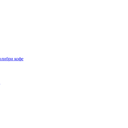
олибри кофе
»