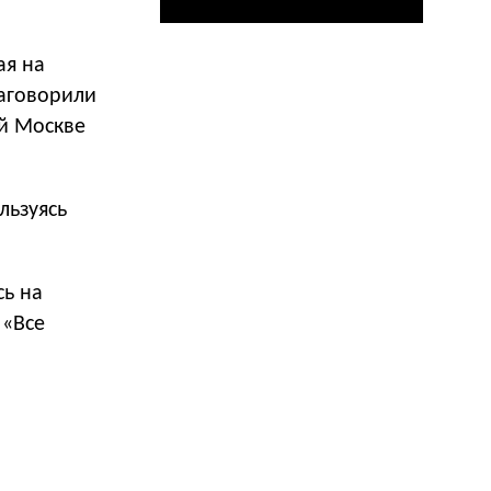
ая на
заговорили
ей Москве
льзуясь
сь на
 «Все