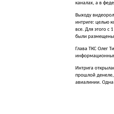
каналах, а в фед
Выходу видеорол
интриге: целью к
все. Для этого с
были размещены б
Глава ТКС Олег Т
информационными
Интрига открылась
прошлой денеле,
авиалинии. Одна