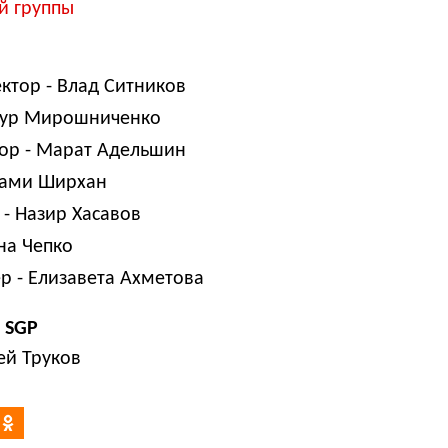
й группы
ктор -
Влад Ситников
ур Мирошниченко
ор -
Марат Адельшин
ами Ширхан
 -
Назир Хасавов
на Чепко
р -
Елизавета Ахметова
 SGP
й Труков