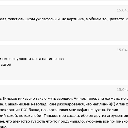
15.04
еля, текст слишком уж пафосный. но картинка, в общем-то, цветасто-к
15.04
 тех же пуляют из акса на тинькова
 ацтой
15.04
ь Тиньков инхаусно такую муть зарядил. Ан нет, теперь та же муть, но 
е. С авалиниями невопад - сам разочаровался, что нет линий((( А так 
поклонник ТКС-банка, но карта новая мне нафиг не нужна. Ролик
ий такой, но как любит Тиньков про сиськи, ибо он других агрументов 
н, что агентство тут хоть что-то придумывало, уж очень все по-Тиньк
рно.