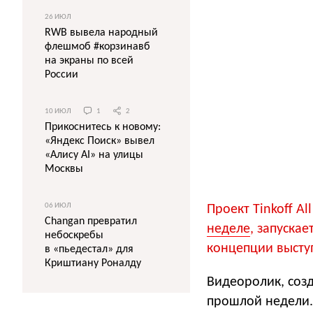
26 ИЮЛ
RWB вывела народный
флешмоб #корзинавб
на экраны по всей
России
10 ИЮЛ
1
2
Прикоснитесь к новому:
«Яндекс Поиск» вывел
«Алису AI» на улицы
Москвы
06 ИЮЛ
Проект Tinkoff A
Changan превратил
неделе
, запуска
небоскребы
концепции выступ
в «пьедестал» для
Криштиану Роналду
Видеоролик, созд
прошлой недели.