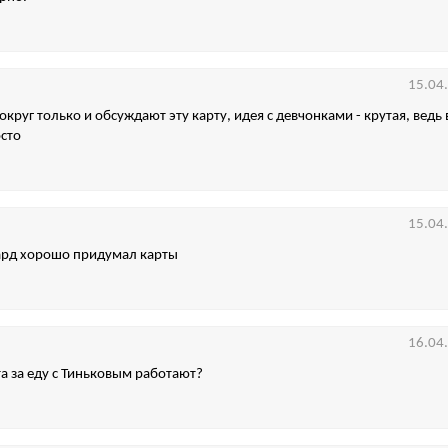
15.04
округ только и обсуждают эту карту, идея с девчонками - крутая, ведь 
сто
15.04
гард хорошо придумал карты
16.04
а за еду с Тиньковым работают?