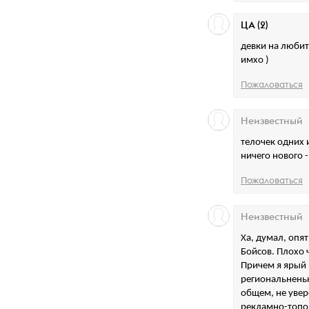
ЦА (2)
девки на любит
имхо )
Пожаловаться
Неизвестный
телочек одних и
ничего нового -
Пожаловаться
Неизвестный
Ха, думал, опят
Бойсов. Плохо ч
Причем я ярый 
региональненьк
общем, не увере
рекламно-топо