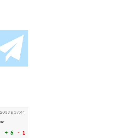
.2013 в 19:44
дна
6
1