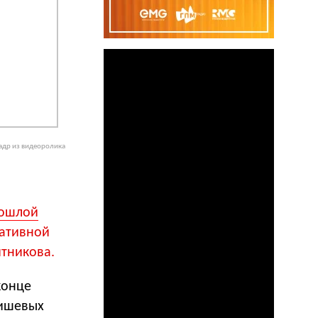
адр из видеоролика
ошлой
еативной
итникова.
конце
нишевых