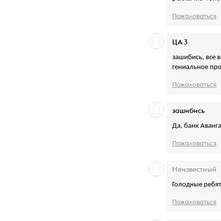
Пожаловаться
ЦА 3
зашибись, все в
гениальное про
Пожаловаться
зашибись
Да, банк Аван
Пожаловаться
Неизвестный
Голодные ребят
Пожаловаться