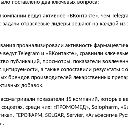
было поставлено два ключевых вопроса:
компании ведут активнее «ВКонтакте», чем Telegr
с-задачи отраслевые лидеры решают на каждой из 
ования проанализировали активность фармацевтич
 ведут Telegram и «ВКонтакте», сравнили ключевы
ство публикаций, просмотры, показатели вовлечен
кс цитируемости, а также сопоставили результаты с
ных брендов производителей лекарственных препа
ктивных добавок.
рассматривали показатели 15 компаний, которые в
 соцсетях, среди них: «ПРОМОМЕД», Solopharm, «Б
ка», ГЕРОФАРМ, SOLGAR, Servier, «Альфасигма Рус
ы.