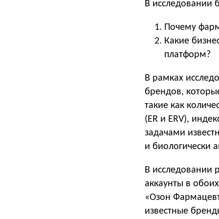
В исследовании 
Почему фарм
Какие бизне
платформ?
В рамках исслед
брендов, которые
такие как количе
(ER и ERV), инде
задачами извест
и биологически а
В исследовании 
аккаунты в обоих
«Озон Фармацевти
известные бренд