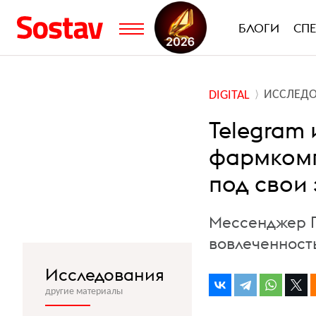
БЛОГИ
СП
ИССЛЕД
DIGITAL
Telegram 
фармкомп
под свои
Мессенджер П
вовлеченност
Исследования
другие материалы