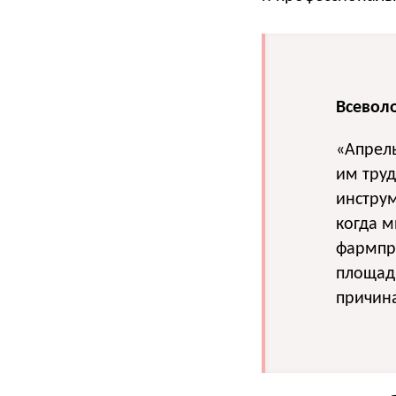
Всеволо
«Апрель
им труд
инструм
когда м
фармпре
площадк
причина