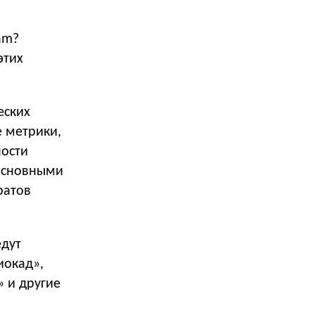
am?
этих
еских
е метрики,
ности
 основными
ратов
едут
иокад»,
» и другие