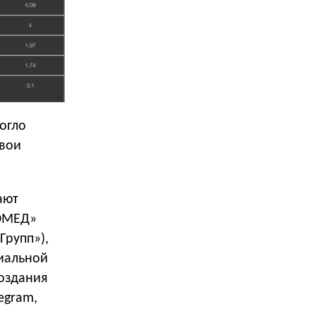
огло
свои
ают
МОМЕД»
Групп»),
иальной
оздания
egram,