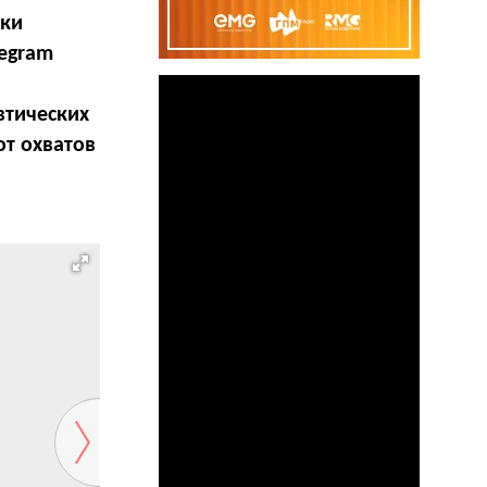
ики
legram
втических
от охватов