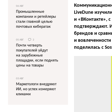
Коммуникационно
06 АВГ
Промышленные
LiveDune изучил
компании и ретейлеры
и «ВКонтакте», 
стали главной целью
подтверждают. И
почтовых кибератак
брендов и сравн
и вовлеченности
05 АВГ
2
Почти четверть
поделилась с Sos
покупателей уйдут
на зарубежные
площадки, если поднять
цены на товары
03 АВГ
Маркетологи внедряют
ИИ, но успех измеряют
кликами