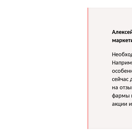
Алексе
маркет
Необход
Наприме
особен
сейчас 
на отзы
фармы 
акции и