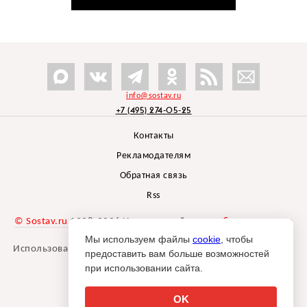
info@sostav.ru
+7 (495) 274-05-25
Контакты
Рекламодателям
Обратная связь
Rss
© Sostav.ru
1998-2026 Независимый проект
брендингового
агентства Depot
Мы используем файлы
cookie
, чтобы
Использование материалов Sostav.ru допустимо только при
предоставить вам больше возможностей
указании источника.
при использовании сайта.
Дизайн сайта -
Liqium
.
18+
OK