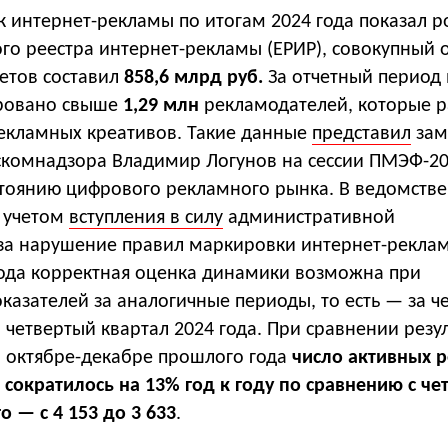
 интернет-рекламы по итогам 2024 года показал ро
го реестра интернет-рекламы (ЕРИР), совокупный
етов составил
858,6 млрд руб.
За отчетный период 
ировано свыше
1,29 млн
рекламодателей, которые р
екламных креативов. Такие данные
представил
зам
скомнадзора Владимир Логунов на сессии ПМЭФ-20
тоянию цифрового рекламного рынка. В ведомстве
с учетом
вступления в силу
административной
 за нарушение правил маркировки интернет-рекла
 года корректная оценка динамики возможна при
казателей за аналогичные периоды, то есть — за ч
и четвертый квартал 2024 года. При сравнении резу
в октябре-декабре прошлого года
число активных 
и сократилось на 13% год к году по сравнению с ч
о — с 4 153 до 3 633
.