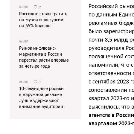
Российский рынок
07 АВГ
2
Россияне стали тратить
по данным Едино
на музеи и экскурсии
рекламных бюдж
на 65% больше
было зарегистр
почти
3,5 млрд
р
06 АВГ
руководителя Ро
Рынок инфлюенс-
маркетинга в России
посвященной сос
перестал расти впервые
напомнили, что 
за четыре года
ответственности
с сентября 2023
06 АВГ
7
10-секундные ролики
сопоставлении по
в наружной рекламе
квартал 2023-го 
лучше удерживают
выяснилось, что 
внимание аудитории
агентств в Росси
кварталом 2023-г