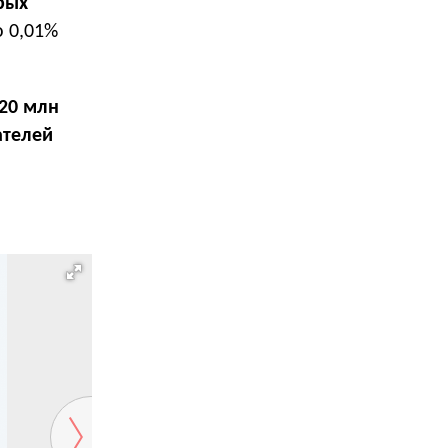
рых
о 0,01%
20 млн
телей