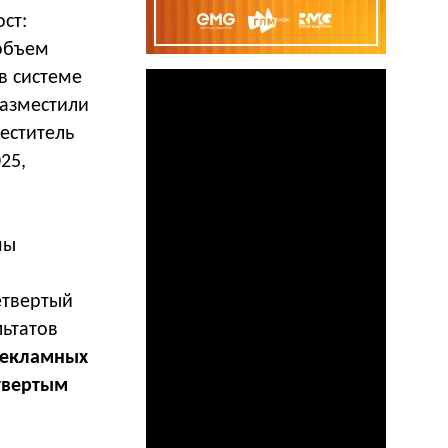
ст:
 объем
в системе
азместили
еститель
25,
мы
етвертый
льтатов
рекламных
етвертым