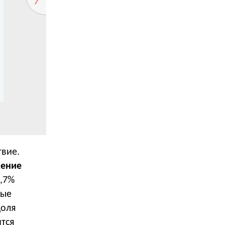
твие.
жение
9,7%
ные
доля
тся