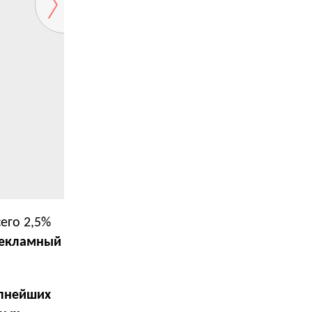
его 2,5%
рекламный
пнейших