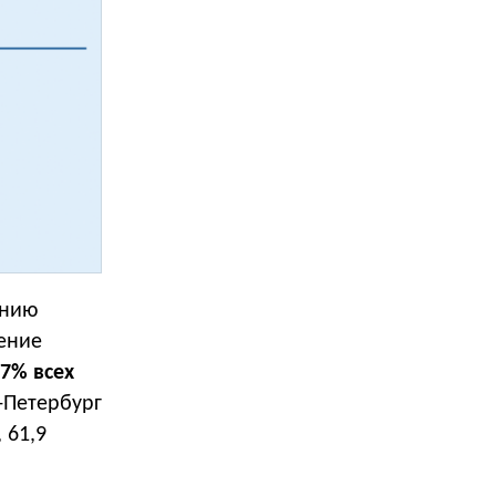
ению
ение
57% всех
-Петербург
 61,9