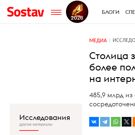
БЛОГИ
СП
ИССЛЕД
МЕДИА
Столица 
более по
на интер
485,9 млрд и
сосредоточен
Исследования
другие материалы