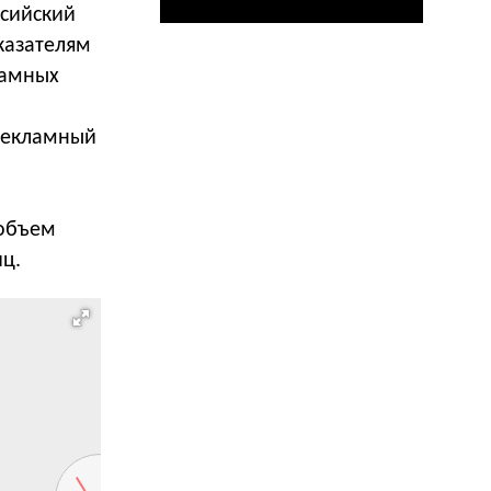
ссийский
казателям
ламных
 рекламный
 объем
ц.