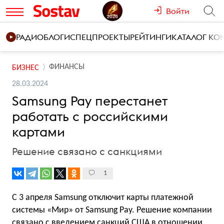
Войти
РАДИО
БЛОГИ
СПЕЦПРОЕКТЫ
РЕЙТИНГИ
КАТАЛОГ К
ФИНАНСЫ
БИЗНЕС
28.03.2024
Samsung Pay перестанет
работать с российскими
картами
Решение связано с санкциями
1
С 3 апреля Samsung отключит карты платежной
системы «Мир» от Samsung Pay. Решение компании
связано с введением санкций США в отношении