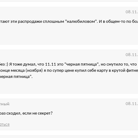
08.11
итают эти распродажи сплошным "налюбиловом". И в общем-то по бо
08.11
ез :) Я тоже думал, что 11.11 это "черная пятница", но смутило то, чт
онце месяца (ноября) я по супер цене купил себе карту в крутой фитне
черная пятница".
тный
08.11
раз сходил, если не секрет?
аться