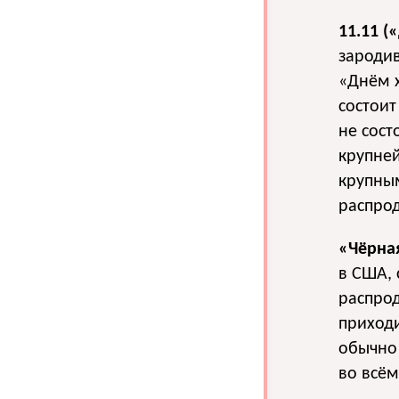
11.11 (
зародив
«Днём х
состоит
не сост
крупней
крупны
распро
«Чёрна
в США, 
распрод
приходи
обычно 
во всём