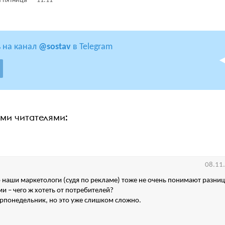
 пятница
11.11
 на канал
@sostav
в Telegram
ими читателями:
08.11
то наши маркетологи (судя по рекламе) тоже не очень понимают разни
и – чего ж хотеть от потребителей?
ерпонедельник, но это уже слишком сложно.