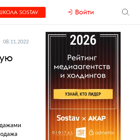
Войти
ШКОЛА
SOSTAV
08.11.2022
ную
одажами
родажа