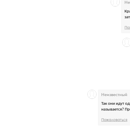
Не
Кр
за
По
Неизвестный
Так они идут о
называется? Пр
Пожаловаться