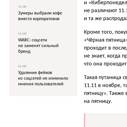
и «Киберпонедел
06 АВГ
не различают 11.
Зумеры выбрали кофе
и та же распрода
вместо корпоративов
Кроме того, поку
06 АВГ
«Чёрная пятница»
WARC: соцсети
не заменят сильный
проходит в посл
бренд
не знает, когда 
что она проходит
06 АВГ
Удаление фейков
Такая путаница с
из соцсетей не изменило
мнения пользователей
11.11 в ноябре, 
пятницу». Также 
на пятницу.