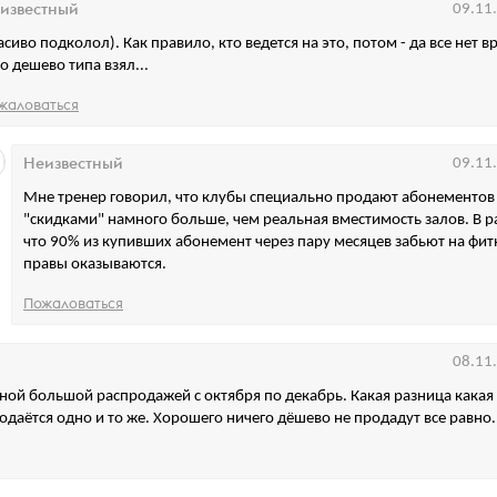
известный
09.11
асиво подколол). Как правило, кто ведется на это, потом - да все нет в
то дешево типа взял...
жаловаться
Неизвестный
09.11
Мне тренер говорил, что клубы специально продают абонементов
"скидками" намного больше, чем реальная вместимость залов. В ра
что 90% из купивших абонемент через пару месяцев забьют на фитн
правы оказываются.
Пожаловаться
08.11
дной большой распродажей с октября по декабрь. Какая разница какая 
одаётся одно и то же. Хорошего ничего дёшево не продадут все равно.