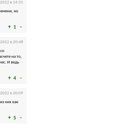
.2022 в 14:31
ремени, но
1
.2022 в 20:48
 со
счете на то,
ес. И ведь
4
.2022 в 20:09
из них как
5