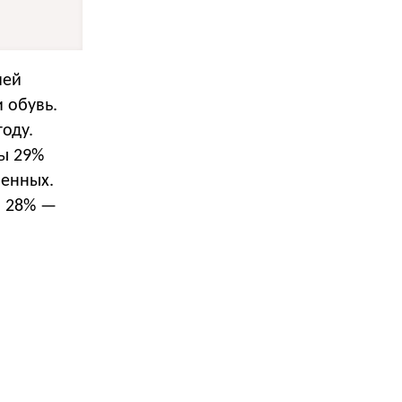
ией
 обувь.
оду.
ны 29%
шенных.
, 28% —