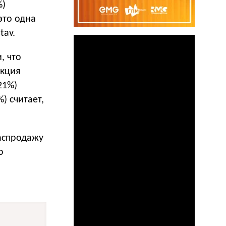
%)
это одна
tav.
, что
акция
21%)
) считает,
распродажу
ю