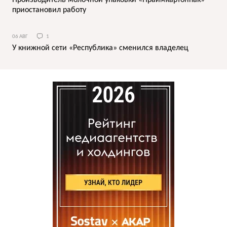
Производитель молочной упаковки «Праймкартонпак»
приостановил работу
06 АВГ
1
У книжной сети «Республика» сменился владелец