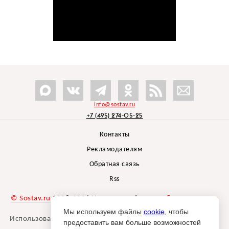
info@sostav.ru
+7 (495) 274-05-25
Контакты
Рекламодателям
Обратная связь
Rss
© Sostav.ru
1998-2026 Независимый проект
брендингового
агентства Depot
Мы используем файлы
cookie
, чтобы
Использование материалов Sostav.ru допустимо только при
предоставить вам больше возможностей