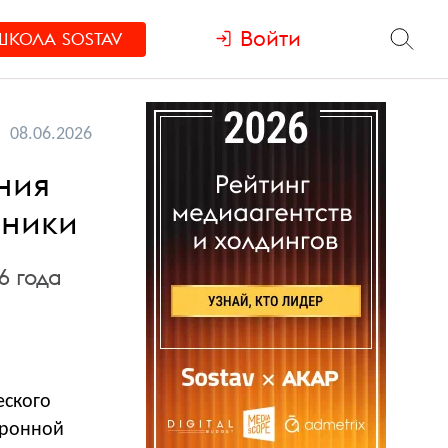
Войти
ШКОЛА
SOSTAV
08.06.2026
ния
оники
6 года
еского
тронной