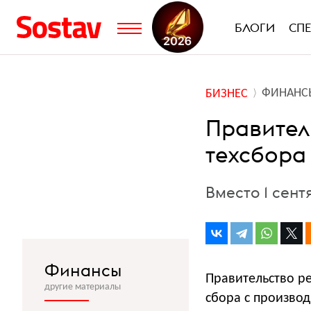
БЛОГИ
СП
ФИНАНС
БИЗНЕС
Правител
техсбора
Вместо 1 сент
Финансы
Правительство р
другие материалы
сбора с произво