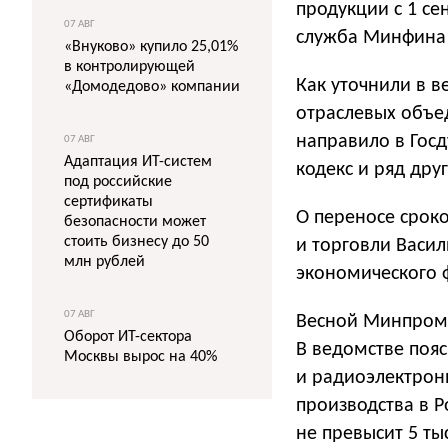
продукции с 1 се
07 АВГ
служба Минфина 
«Внуково» купило 25,01%
в контролирующей
Как уточнили в 
«Домодедово» компании
отраслевых объе
направило в Гос
07 АВГ
Адаптация ИТ-систем
кодекс и ряд дру
под российские
сертификаты
О переносе срок
безопасности может
стоить бизнесу до 50
и торговли Васи
млн рублей
экономического 
07 АВГ
Весной Минпром
Оборот ИТ-сектора
В ведомстве поя
Москвы вырос на 40%
и радиоэлектрон
производства в Р
не превысит 5 ты