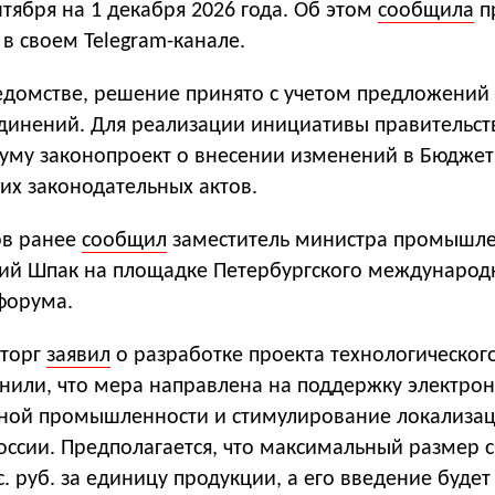
нтября на 1 декабря 2026 года. Об этом
сообщила
п
в своем Telegram-канале.
ведомстве, решение принято с учетом предложений
динений. Для реализации инициативы правительст
думу законопроект о внесении изменений в Бюдже
гих законодательных актов.
ов ранее
сообщил
заместитель министра промышл
лий Шпак на площадке Петербургского международ
форума.
торг
заявил
о разработке проекта технологического
снили, что мера направлена на поддержку электро
ной промышленности и стимулирование локализа
оссии. Предполагается, что максимальный размер 
с. руб. за единицу продукции, а его введение будет