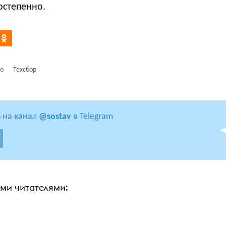
остепенно.
во
Техсбор
 на канал
@sostav
в Telegram
ими читателями: