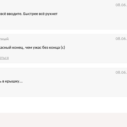
08.06
всё вводите. Быстрее всё рухнет
тный
08.06
асный конец, чем ужас без конца (с)
аться
08.06
ь в крышку...