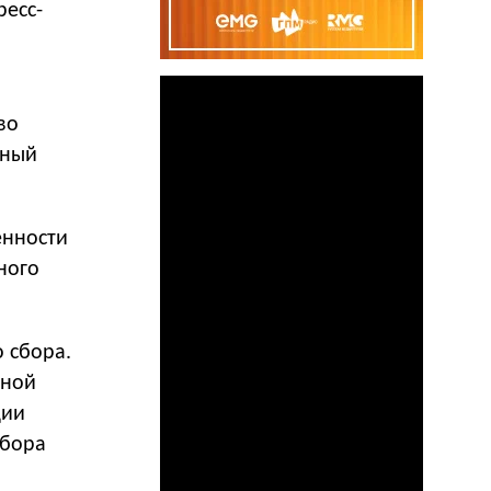
ресс-
во
тный
енности
ного
 сбора.
нной
ции
сбора